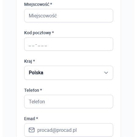
Miejscowość *
Kod pocztowy *
Kraj *
Polska
Polska
Telefon *
Ukraina
Hiszpania
Email *
Niemcy
Wielka Brytania