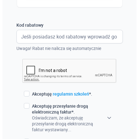
Austria
Włochy
Kod rabatowy
Francja
Szwecja
Uwaga! Rabat nie nalicza się automatycznie
Holandia
Czechy
Akceptuję
regulamin szkoleń
*.
Akceptuję przesyłanie drogą
elektroniczną faktur*.
Oświadczam, że akceptuję
przesyłanie drogą elektroniczną
faktur wystawiany...