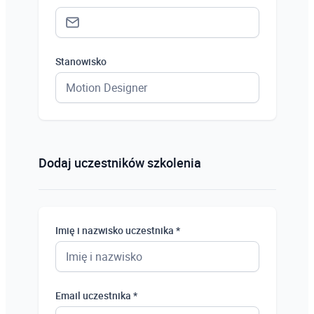
Stanowisko
Status *
Osoba prywatna
Dodaj uczestników szkolenia
Osoba prywatna
Student
Imię i nazwisko uczestnika *
Uczeń
Bezrobotny
Email uczestnika *