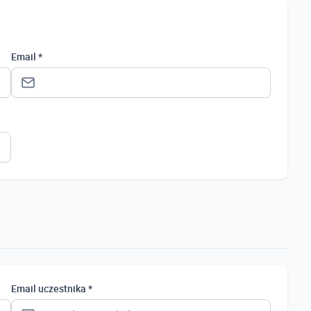
Email *
Status *
Osoba prywatna
Osoba prywatna
Student
Uczeń
Bezrobotny
Email uczestnika *