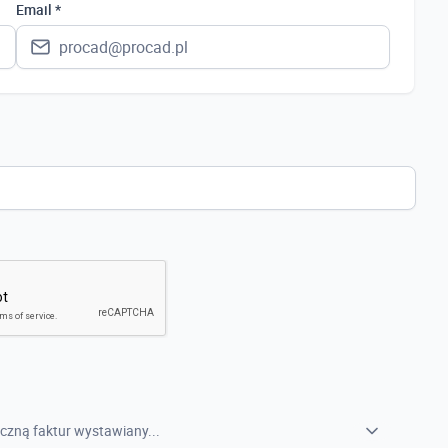
Polska
Email *
Ukraina
Hiszpania
Niemcy
Wielka Brytania
Austria
Włochy
Francja
Szwecja
Holandia
Czechy
czną faktur wystawiany...