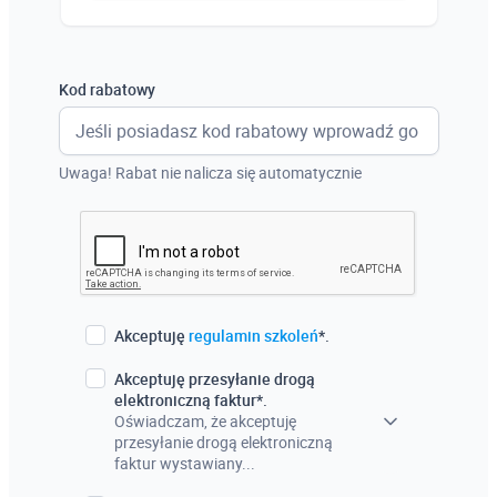
Austria
Włochy
Kod rabatowy
Francja
Szwecja
Uwaga! Rabat nie nalicza się automatycznie
Holandia
Czechy
Akceptuję
regulamin szkoleń
*.
Akceptuję przesyłanie drogą
elektroniczną faktur*.
Oświadczam, że akceptuję
przesyłanie drogą elektroniczną
faktur wystawiany...