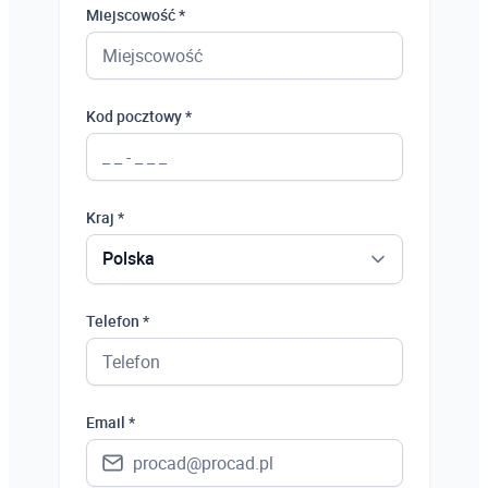
Miejscowość *
Kod pocztowy *
Kraj *
Polska
Polska
Telefon *
Ukraina
Hiszpania
Email *
Niemcy
Wielka Brytania