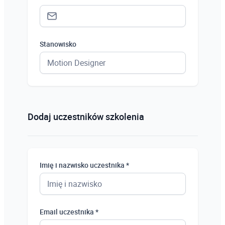
Stanowisko
Status *
Osoba prywatna
Dodaj uczestników szkolenia
Osoba prywatna
Student
Imię i nazwisko uczestnika *
Uczeń
Bezrobotny
Email uczestnika *