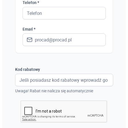
Telefon *
Ukraina
Hiszpania
Email *
Niemcy
Wielka Brytania
Austria
Włochy
Kod rabatowy
Francja
Szwecja
Uwaga! Rabat nie nalicza się automatycznie
Holandia
Czechy