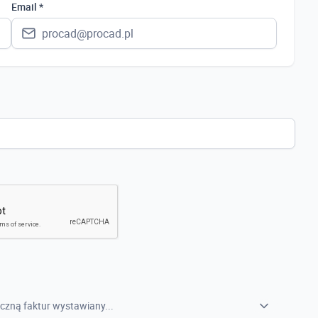
Polska
Email *
Ukraina
Hiszpania
Niemcy
Wielka Brytania
Austria
Włochy
Francja
Szwecja
Holandia
Czechy
czną faktur wystawiany...