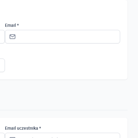
Email *
Status *
Osoba prywatna
Osoba prywatna
Student
Uczeń
Bezrobotny
Email uczestnika *