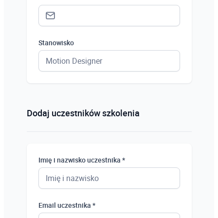
Stanowisko
Status *
Osoba prywatna
Dodaj uczestników szkolenia
Osoba prywatna
Student
Imię i nazwisko uczestnika *
Uczeń
Bezrobotny
Email uczestnika *