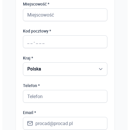
Miejscowość *
Kod pocztowy *
Kraj *
Polska
Polska
Telefon *
Ukraina
Hiszpania
Email *
Niemcy
Wielka Brytania