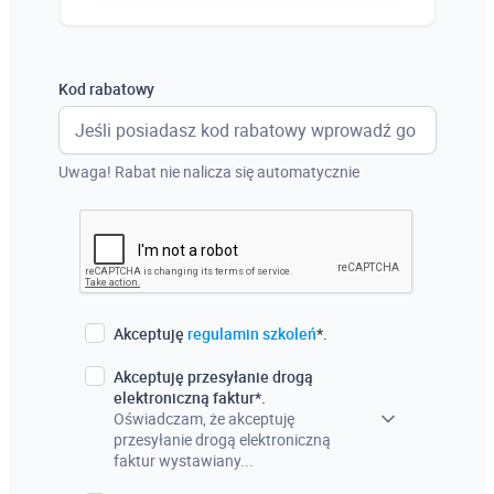
Austria
Włochy
Kod rabatowy
Francja
Szwecja
Uwaga! Rabat nie nalicza się automatycznie
Holandia
Czechy
Akceptuję
regulamin szkoleń
*.
Akceptuję przesyłanie drogą
elektroniczną faktur*.
Oświadczam, że akceptuję
przesyłanie drogą elektroniczną
faktur wystawiany...