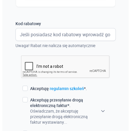
Austria
Włochy
Kod rabatowy
Francja
Szwecja
Uwaga! Rabat nie nalicza się automatycznie
Holandia
Czechy
Akceptuję
regulamin szkoleń
*.
Akceptuję przesyłanie drogą
elektroniczną faktur*.
Oświadczam, że akceptuję
przesyłanie drogą elektroniczną
faktur wystawiany...