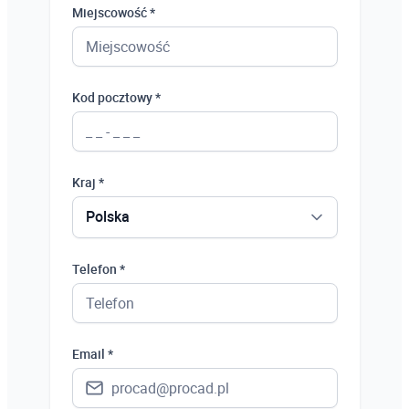
Miejscowość *
Kod pocztowy *
Kraj *
Polska
Polska
Telefon *
Ukraina
Hiszpania
Email *
Niemcy
Wielka Brytania