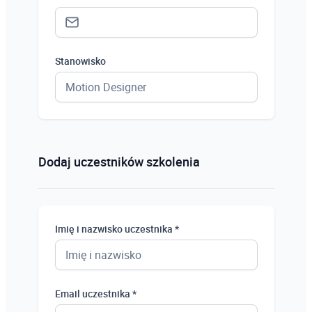
Stanowisko
Status *
Osoba prywatna
Dodaj uczestników szkolenia
Osoba prywatna
Student
Imię i nazwisko uczestnika *
Uczeń
Bezrobotny
Email uczestnika *