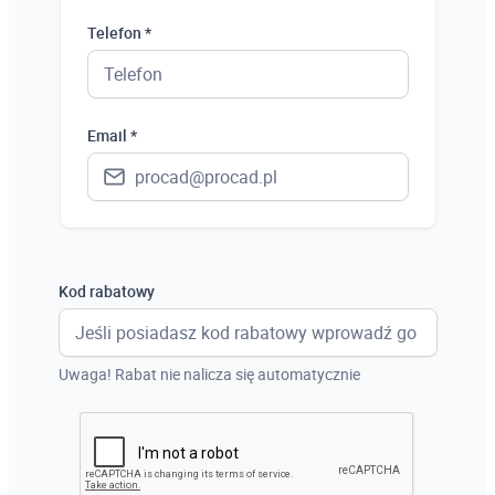
Polska
Telefon *
Ukraina
Hiszpania
Email *
Niemcy
Wielka Brytania
Austria
Włochy
Kod rabatowy
Francja
Szwecja
Uwaga! Rabat nie nalicza się automatycznie
Holandia
Czechy