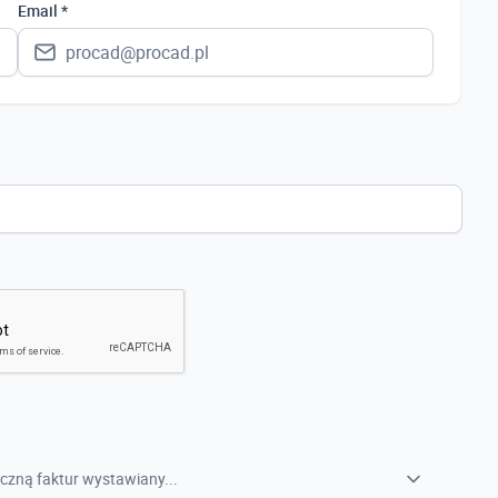
Polska
Email *
Ukraina
Hiszpania
Niemcy
Wielka Brytania
Austria
Włochy
Francja
Szwecja
Holandia
Czechy
czną faktur wystawiany...