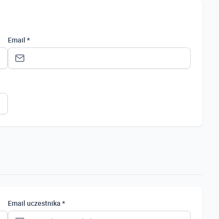
Email *
Status *
Osoba prywatna
Osoba prywatna
Student
Uczeń
Bezrobotny
Email uczestnika *