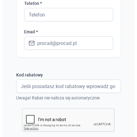
Polska
Telefon *
Ukraina
Hiszpania
Email *
Niemcy
Wielka Brytania
Austria
Włochy
Kod rabatowy
Francja
Szwecja
Uwaga! Rabat nie nalicza się automatycznie
Holandia
Czechy