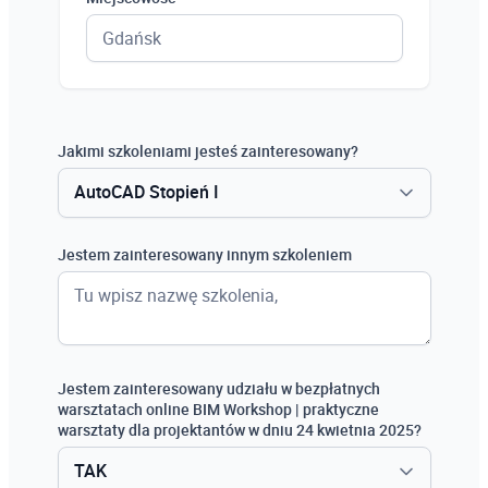
Jakimi szkoleniami jesteś zainteresowany?
AutoCAD Stopień I
AutoCAD Stopień I
Jestem zainteresowany innym szkoleniem
AutoCAD Stopień II
AutoCAD Stopień III
Revit Architecture stopień I
Jestem zainteresowany udziału w bezpłatnych
warsztatach online BIM Workshop | praktyczne
Revit Architecture stopień II
warsztaty dla projektantów w dniu 24 kwietnia 2025?
Revit Structure stopień I
TAK