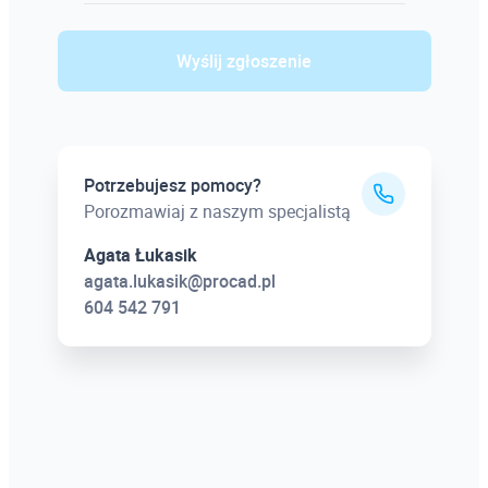
BIM Manager
Wyślij zgłoszenie
Zarządzanie projektami – Agile BIM
Inwentaryzacja BIM – modelowanie z chmury punktów
Potrzebujesz pomocy?
Porozmawiaj z naszym specjalistą
Agata Łukasik
agata.lukasik@procad.pl
604 542 791