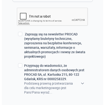
Revit Structure stopień II
TAK
Navisworks
NIE
Tworzenie rodzin w Revit
Revit MEP – instalacje sanitarne
Zapisuję się na newsletter PROCAD
(wysyłamy biuletyny techniczne,
Revit MEP – instalacje elektryczne
zaproszenia na bezpłatne konferencje,
seminaria, warsztaty, informacje o
Revit Structure stopień I
aktualnych promocjach i newsy ze świata
projektowego)
Advance Steel stopień I
Przyjmuję do wiadomości, że
Robot Structural Analysis
administratorem danych osobowych jest
PROCAD SA, ul. Kartuska 215, 80-122
BIM Modeler Architektura
Gdańsk, KRS nr 0000258329.
Podstawą prawną przetwarzania
BIM Modeler Konstrukcje
dla celu marketingowego jest
Pani/Pana wyraź...
BIM Modeler Instalacje
BIM Koodynator