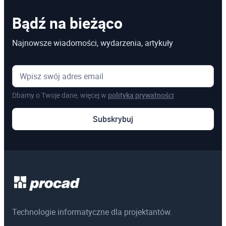
Autodesk 3DS MAX Stopień I
Bądź na bieżąco
Autodesk 3DS MAX Stopień II
Najnowsze wiadomości, wydarzenia, artykuły
Autodesk 3DS MAX Stopień III
Autodesk Advance Steel Stopień I
Autodesk Advance Steel stopień II
Dbamy o Twoje dane, więcej w
polityka prywatności
Autodesk Alias Design
Subskrybuj
Autodesk Construction Cloud
Autodesk Fusion 360
Autodesk Fusion CAM - frezowanie
Autodesk Fusion CAM - toczenie
Autodesk Inventor CAM
Technologie informatyczne dla projektantów.