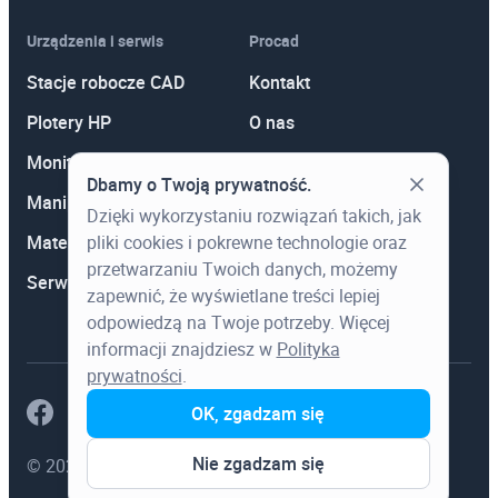
CorelDRAW! Stopień II
Urządzenia i serwis
Procad
Design Accelerator w Autodesk Inventor
Stacje robocze CAD
Kontakt
Professional
Plotery HP
O nas
Dostosowywanie AutoCAD do potrzeb użytkownika
Monitory
Polityka prywatności
Dbamy o Twoją prywatność.
Druk 3D
Manipulatory 3D
Promocje
Dzięki wykorzystaniu rozwiązań takich, jak
Drukowanie w programie AutoCAD
pliki cookies i pokrewne technologie oraz
Materiały eksploatacyjne
Aktualności
przetwarzaniu Twoich danych, możemy
Egzamin AutoCAD
Serwis
Wiedza
zapewnić, że wyświetlane treści lepiej
Google SketchUp
odpowiedzą na Twoje potrzeby. Więcej
informacji znajdziesz w
Polityka
iLogic w Autodesk Inventor
prywatności
.
Kosztorysowanie w programie Norma PRO
OK, zgadzam się
Microsoft Excel Stopień I
Nie zgadzam się
© 2023 Procad. Wszystkie prawa zastrzeżone.
Microsoft Excel Stopień II