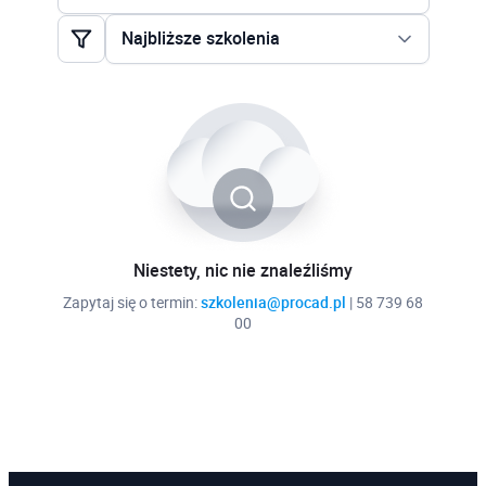
AutoCAD Architecture Stopień II
Najbliższe szkolenia
AutoCAD Civil 3D Stopień I
Najbliższe szkolenia
AutoCAD Civil 3D Stopień II
Najtańsze szkolenia
AutoCAD Electrical
AutoCAD Map 3D Stopień I
AutoCAD Map 3D Stopień II
AutoCAD Mechanical
Niestety, nic nie znaleźliśmy
Zapytaj się o termin:
szkolenia@procad.pl
| 58 739 68
AutoCAD P&ID
00
AutoCAD Plant 3D
AutoCAD Stopień I
AutoCAD Stopień II
AutoCAD Stopień III