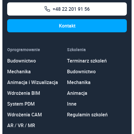
Autodesk Inventor Nastran
+48 22 201 91 56
Autodesk Inventor Stopień I
Kontakt
Autodesk Inventor Stopień II
Autodesk Inventor Tooling
Autodesk Navisworks
Oprogramowanie
Szkolenia
Budownictwo
Terminarz szkoleń
Autodesk Robot Structural Analysis
Mechanika
Budownictwo
Autodesk Simulation
Animacja i Wizualizacja
Mechanika
Autodesk Vault
Wdrożenia BIM
Animacja
Autodesk Vault Professional
System PDM
Inne
BIM - nowoczesne zarządzanie w budownictwie
Wdrożenia CAM
Regulamin szkoleń
CFD Analizy przepływów
AR / VR / MR
CorelDRAW! Stopień I