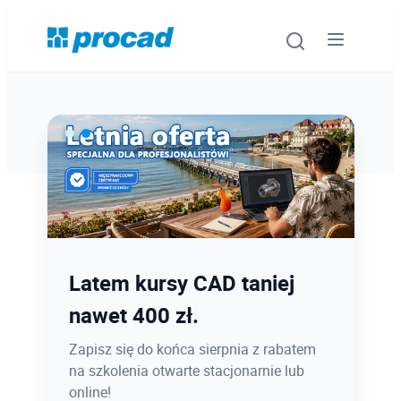
Oprogramowanie
Szkolenia
Usługi
Ostatnie dni promocji Blind
Latem kursy CAD taniej
Urządzenia i serwis
Bird
nawet 400 zł.
Promocje
12.08 o 12:08 zamykamy Blind Bird na
Zapisz się do końca sierpnia z rabatem
PROCAD EXPO 2026 - dołącz w
na szkolenia otwarte stacjonarnie lub
Wiedza
najlepszej cenie!
online!