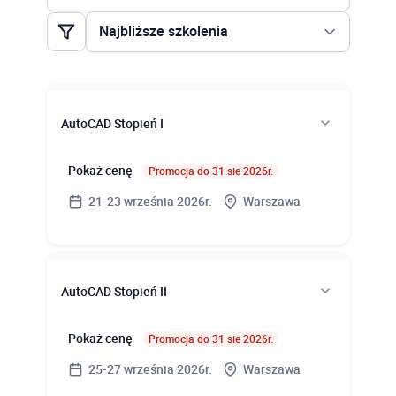
AutoCAD Architecture Stopień II
Najbliższe szkolenia
AutoCAD Civil 3D Stopień I
Najbliższe szkolenia
AutoCAD Civil 3D Stopień II
Najtańsze szkolenia
AutoCAD Electrical
AutoCAD Stopień I
AutoCAD Map 3D Stopień I
Pokaż cenę
Promocja do 31 sie 2026r.
AutoCAD Map 3D Stopień II
21-23 września 2026r.
Warszawa
AutoCAD Mechanical
AutoCAD P&ID
Terminy zajęć
AutoCAD Plant 3D
AutoCAD Stopień II
21.09, 22.09 (09:00-16:00), 23.09.2026r.
AutoCAD Stopień I
(09:00-15:00)
Pokaż cenę
Promocja do 31 sie 2026r.
AutoCAD Stopień II
25-27 września 2026r.
Warszawa
Miejsce szkolenia
AutoCAD Stopień III