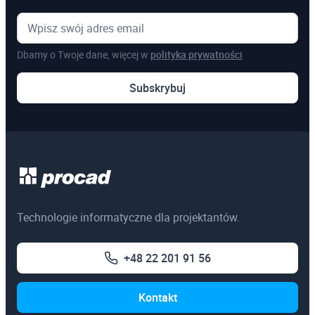
Regularna brutto
922,50 zł
984,00 zł
Studencka netto
451,22 zł
Studencka brutto
555,00 zł
Dbamy o Twoje dane, więcej w
polityka prywatności
Subskrybuj
Program szkolenia
Zapisz się
Technologie informatyczne dla projektantów.
+48 22 201 91 56
Kontakt