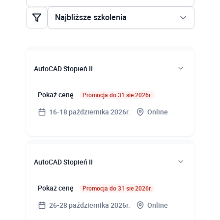
AutoCAD Architecture Stopień II
Najbliższe szkolenia
AutoCAD Civil 3D Stopień I
Najbliższe szkolenia
AutoCAD Civil 3D Stopień II
Najtańsze szkolenia
AutoCAD Electrical
AutoCAD Stopień II
AutoCAD Map 3D Stopień I
Pokaż cenę
Promocja do 31 sie 2026r.
AutoCAD Map 3D Stopień II
16-18 października 2026r.
Online
AutoCAD Mechanical
AutoCAD P&ID
Terminy zajęć
AutoCAD Plant 3D
AutoCAD Stopień II
16.10 (16:00-20:00), 17.10, 18.10.2026r.
AutoCAD Stopień I
(09:00-17:00)
Pokaż cenę
Promocja do 31 sie 2026r.
AutoCAD Stopień II
26-28 października 2026r.
Online
Miejsce szkolenia
AutoCAD Stopień III