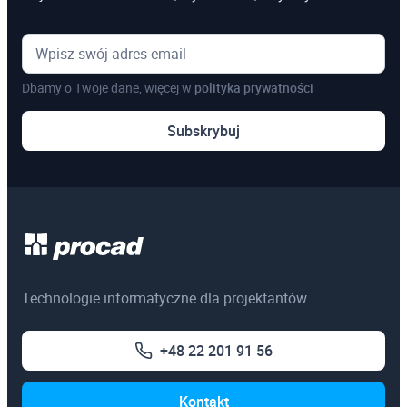
Zapisz się
Online brutto
799,50 zł
859,77 zł
Studencka online
451,22 zł
netto
Dbamy o Twoje dane, więcej w
polityka prywatności
Studencka online
555,00 zł
brutto
Subskrybuj
Program szkolenia
Zapisz się
Technologie informatyczne dla projektantów.
+48 22 201 91 56
Kontakt