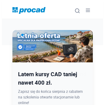
Oprogramowanie
Szkolenia
Usługi
Ostatnie dni promocji Blind
Latem kursy CAD taniej
Urządzenia i serwis
Bird
nawet 400 zł.
Promocje
12.08 o 12:08 zamykamy Blind Bird na
Zapisz się do końca sierpnia z rabatem
PROCAD EXPO 2026 - dołącz w
na szkolenia otwarte stacjonarnie lub
Wiedza
najlepszej cenie!
online!