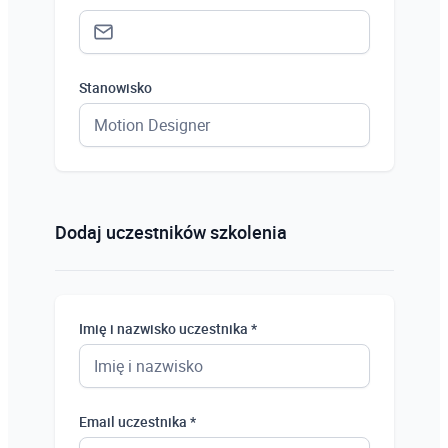
Stanowisko
Status *
Osoba prywatna
Dodaj uczestników szkolenia
Osoba prywatna
Student
Imię i nazwisko uczestnika *
Uczeń
Bezrobotny
Email uczestnika *