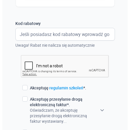
Austria
Włochy
Kod rabatowy
Francja
Szwecja
Uwaga! Rabat nie nalicza się automatycznie
Holandia
Czechy
Akceptuję
regulamin szkoleń
*.
Akceptuję przesyłanie drogą
elektroniczną faktur*.
Oświadczam, że akceptuję
przesyłanie drogą elektroniczną
faktur wystawiany...