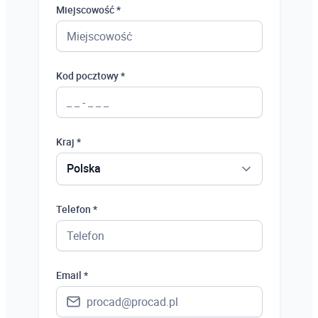
Miejscowość *
Kod pocztowy *
Kraj *
Polska
Polska
Telefon *
Ukraina
Hiszpania
Email *
Niemcy
Wielka Brytania