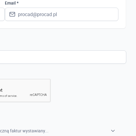
Polska
Email *
Ukraina
Hiszpania
Niemcy
Wielka Brytania
Austria
Włochy
Francja
Szwecja
Holandia
Czechy
czną faktur wystawiany...