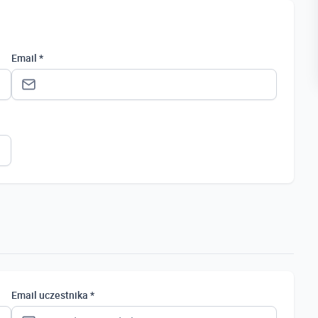
Email *
Status *
Osoba prywatna
Osoba prywatna
Student
Uczeń
Bezrobotny
Email uczestnika *