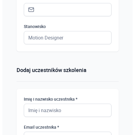
Stanowisko
Status *
Osoba prywatna
Dodaj uczestników szkolenia
Osoba prywatna
Student
Imię i nazwisko uczestnika *
Uczeń
Bezrobotny
Email uczestnika *