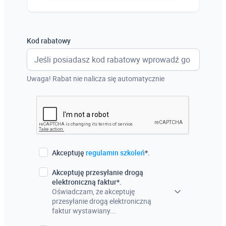
Austria
Włochy
Kod rabatowy
Francja
Szwecja
Uwaga! Rabat nie nalicza się automatycznie
Holandia
Czechy
Akceptuję
regulamin szkoleń
*.
Akceptuję przesyłanie drogą
elektroniczną faktur*.
Oświadczam, że akceptuję
przesyłanie drogą elektroniczną
faktur wystawiany...