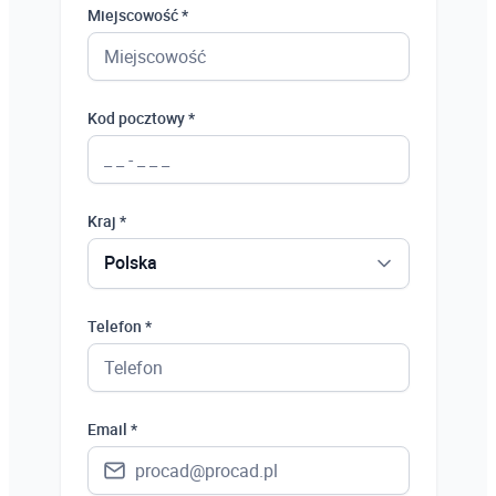
Miejscowość *
Kod pocztowy *
Kraj *
Polska
Polska
Telefon *
Ukraina
Hiszpania
Email *
Niemcy
Wielka Brytania