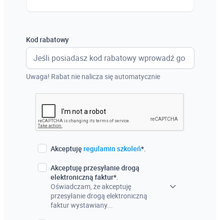
Austria
Włochy
Kod rabatowy
Francja
Szwecja
Uwaga! Rabat nie nalicza się automatycznie
Holandia
Czechy
Akceptuję
regulamin szkoleń
*.
Akceptuję przesyłanie drogą
elektroniczną faktur*.
Oświadczam, że akceptuję
przesyłanie drogą elektroniczną
faktur wystawiany...