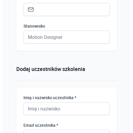
Stanowisko
Status *
Osoba prywatna
Dodaj uczestników szkolenia
Osoba prywatna
Student
Imię i nazwisko uczestnika *
Uczeń
Bezrobotny
Email uczestnika *