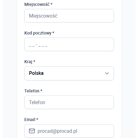
Miejscowość *
Kod pocztowy *
Kraj *
Polska
Polska
Telefon *
Ukraina
Hiszpania
Email *
Niemcy
Wielka Brytania