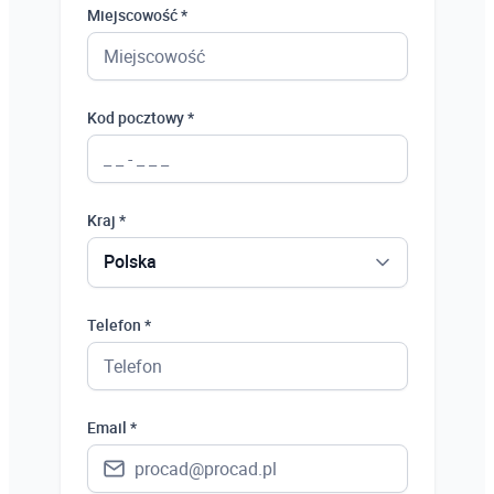
Miejscowość *
Kod pocztowy *
Kraj *
Polska
Polska
Telefon *
Ukraina
Hiszpania
Email *
Niemcy
Wielka Brytania