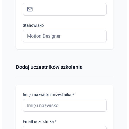
Stanowisko
Status *
Osoba prywatna
Dodaj uczestników szkolenia
Osoba prywatna
Student
Imię i nazwisko uczestnika *
Uczeń
Bezrobotny
Email uczestnika *