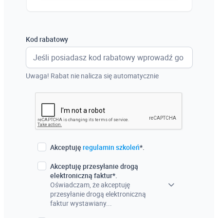
Austria
Włochy
Kod rabatowy
Francja
Szwecja
Uwaga! Rabat nie nalicza się automatycznie
Holandia
Czechy
Akceptuję
regulamin szkoleń
*.
Akceptuję przesyłanie drogą
elektroniczną faktur*.
Oświadczam, że akceptuję
przesyłanie drogą elektroniczną
faktur wystawiany...