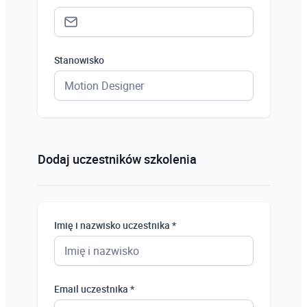
Stanowisko
Status *
Osoba prywatna
Dodaj uczestników szkolenia
Osoba prywatna
Student
Imię i nazwisko uczestnika *
Uczeń
Bezrobotny
Email uczestnika *