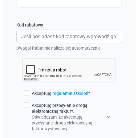
Austria
Włochy
Kod rabatowy
Francja
Szwecja
Uwaga! Rabat nie nalicza się automatycznie
Holandia
Czechy
Akceptuję
regulamin szkoleń
*.
Akceptuję przesyłanie drogą
elektroniczną faktur*.
Oświadczam, że akceptuję
przesyłanie drogą elektroniczną
faktur wystawiany...