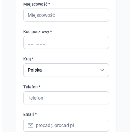
Miejscowość *
Kod pocztowy *
Kraj *
Polska
Polska
Telefon *
Ukraina
Hiszpania
Email *
Niemcy
Wielka Brytania