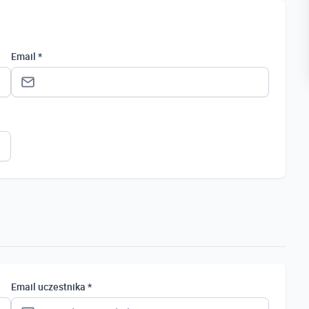
Email *
Status *
Osoba prywatna
Osoba prywatna
Student
Uczeń
Bezrobotny
Email uczestnika *