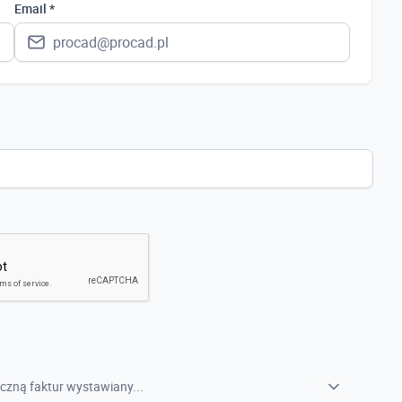
Polska
Email *
Ukraina
Hiszpania
Niemcy
Wielka Brytania
Austria
Włochy
Francja
Szwecja
Holandia
Czechy
czną faktur wystawiany...