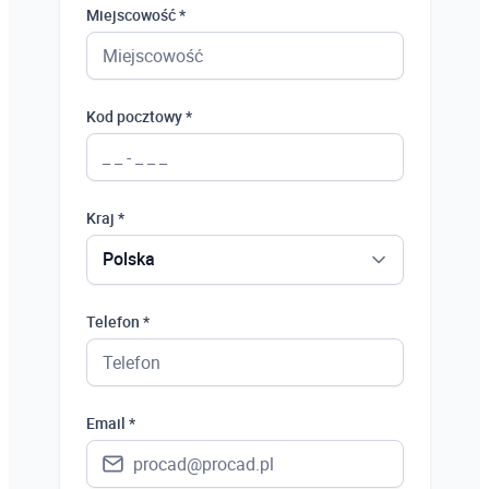
Miejscowość *
Kod pocztowy *
Kraj *
Polska
Polska
Telefon *
Ukraina
Hiszpania
Email *
Niemcy
Wielka Brytania