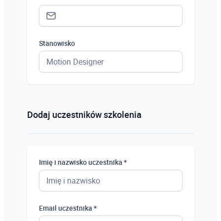
Stanowisko
Status *
Osoba prywatna
Dodaj uczestników szkolenia
Osoba prywatna
Student
Imię i nazwisko uczestnika *
Uczeń
Bezrobotny
Email uczestnika *