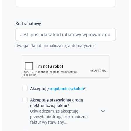
Austria
Włochy
Kod rabatowy
Francja
Szwecja
Uwaga! Rabat nie nalicza się automatycznie
Holandia
Czechy
Akceptuję
regulamin szkoleń
*.
Akceptuję przesyłanie drogą
elektroniczną faktur*.
Oświadczam, że akceptuję
przesyłanie drogą elektroniczną
faktur wystawiany...