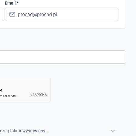
Polska
Email *
Ukraina
Hiszpania
Niemcy
Wielka Brytania
Austria
Włochy
Francja
Szwecja
Holandia
Czechy
czną faktur wystawiany...