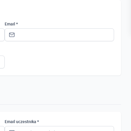
Email *
Status *
Osoba prywatna
Osoba prywatna
Student
Uczeń
Bezrobotny
Email uczestnika *