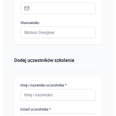
Stanowisko
Status *
Osoba prywatna
Dodaj uczestników szkolenia
Osoba prywatna
Student
Imię i nazwisko uczestnika *
Uczeń
Bezrobotny
Email uczestnika *