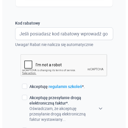
Austria
Włochy
Kod rabatowy
Francja
Szwecja
Uwaga! Rabat nie nalicza się automatycznie
Holandia
Czechy
Akceptuję
regulamin szkoleń
*.
Akceptuję przesyłanie drogą
elektroniczną faktur*.
Oświadczam, że akceptuję
przesyłanie drogą elektroniczną
faktur wystawiany...