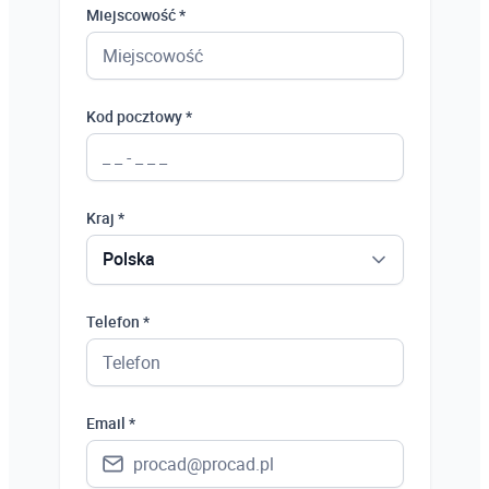
Miejscowość *
Kod pocztowy *
Kraj *
Polska
Polska
Telefon *
Ukraina
Hiszpania
Email *
Niemcy
Wielka Brytania