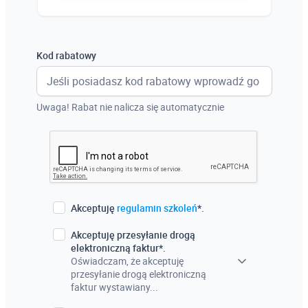
Austria
Włochy
Kod rabatowy
Francja
Szwecja
Uwaga! Rabat nie nalicza się automatycznie
Holandia
Czechy
Akceptuję
regulamin szkoleń
*.
Akceptuję przesyłanie drogą
elektroniczną faktur*.
Oświadczam, że akceptuję
przesyłanie drogą elektroniczną
faktur wystawiany...