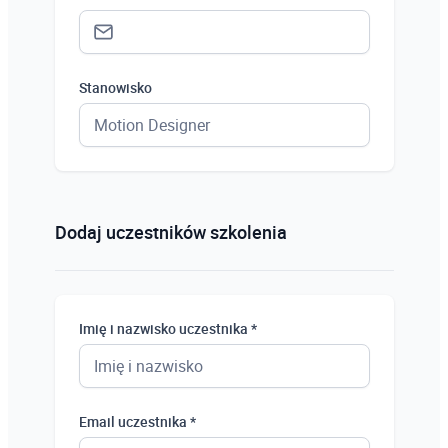
Stanowisko
Status *
Osoba prywatna
Dodaj uczestników szkolenia
Osoba prywatna
Student
Imię i nazwisko uczestnika *
Uczeń
Bezrobotny
Email uczestnika *