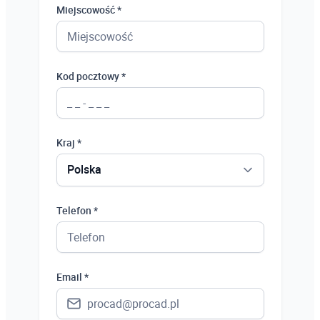
Miejscowość *
Kod pocztowy *
Kraj *
Polska
Polska
Telefon *
Ukraina
Hiszpania
Email *
Niemcy
Wielka Brytania