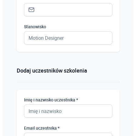
Stanowisko
Status *
Osoba prywatna
Dodaj uczestników szkolenia
Osoba prywatna
Student
Imię i nazwisko uczestnika *
Uczeń
Bezrobotny
Email uczestnika *