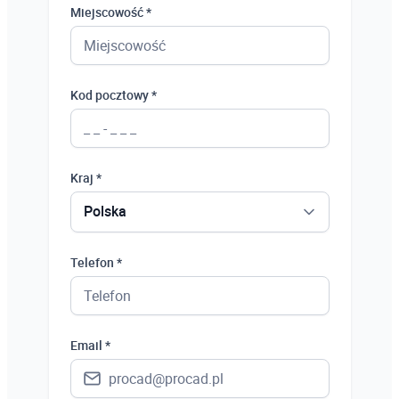
Miejscowość *
Kod pocztowy *
Kraj *
Polska
Polska
Telefon *
Ukraina
Hiszpania
Email *
Niemcy
Wielka Brytania