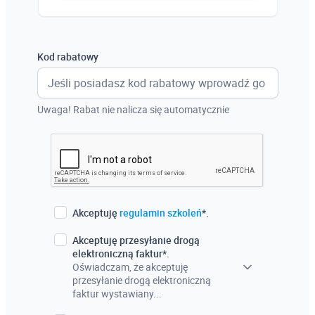
Austria
Włochy
Kod rabatowy
Francja
Szwecja
Uwaga! Rabat nie nalicza się automatycznie
Holandia
Czechy
Akceptuję
regulamin szkoleń
*.
Akceptuję przesyłanie drogą
elektroniczną faktur*.
Oświadczam, że akceptuję
przesyłanie drogą elektroniczną
faktur wystawiany...