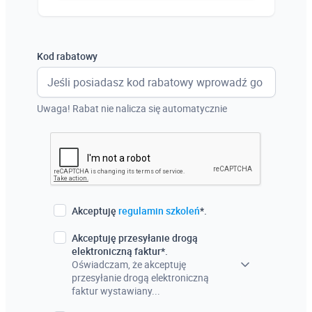
Austria
Włochy
Kod rabatowy
Francja
Szwecja
Uwaga! Rabat nie nalicza się automatycznie
Holandia
Czechy
Akceptuję
regulamin szkoleń
*.
Akceptuję przesyłanie drogą
elektroniczną faktur*.
Oświadczam, że akceptuję
przesyłanie drogą elektroniczną
faktur wystawiany...