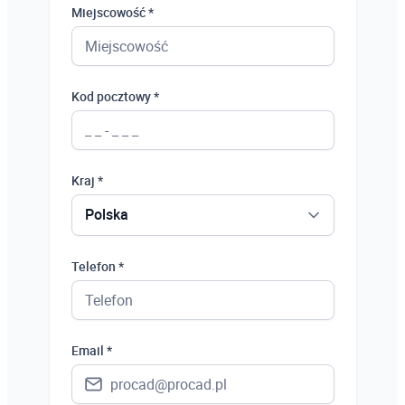
Miejscowość *
Kod pocztowy *
Kraj *
Polska
Polska
Telefon *
Ukraina
Hiszpania
Email *
Niemcy
Wielka Brytania