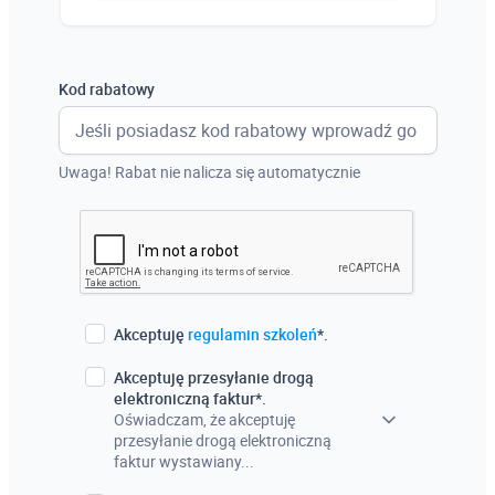
Austria
Włochy
Kod rabatowy
Francja
Szwecja
Uwaga! Rabat nie nalicza się automatycznie
Holandia
Czechy
Akceptuję
regulamin szkoleń
*.
Akceptuję przesyłanie drogą
elektroniczną faktur*.
Oświadczam, że akceptuję
przesyłanie drogą elektroniczną
faktur wystawiany...