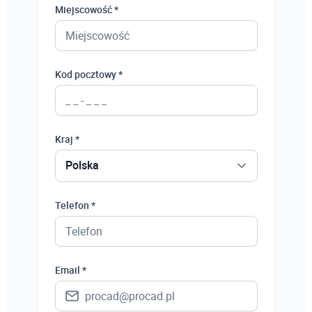
Miejscowość *
Kod pocztowy *
Kraj *
Polska
Polska
Telefon *
Ukraina
Hiszpania
Email *
Niemcy
Wielka Brytania