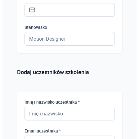
Stanowisko
Status *
Osoba prywatna
Dodaj uczestników szkolenia
Osoba prywatna
Student
Imię i nazwisko uczestnika *
Uczeń
Bezrobotny
Email uczestnika *