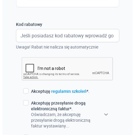
Austria
Włochy
Kod rabatowy
Francja
Szwecja
Uwaga! Rabat nie nalicza się automatycznie
Holandia
Czechy
Akceptuję
regulamin szkoleń
*.
Akceptuję przesyłanie drogą
elektroniczną faktur*.
Oświadczam, że akceptuję
przesyłanie drogą elektroniczną
faktur wystawiany...