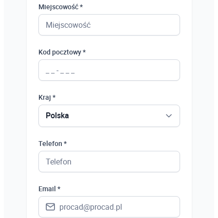
Miejscowość *
Kod pocztowy *
Kraj *
Polska
Polska
Telefon *
Ukraina
Hiszpania
Email *
Niemcy
Wielka Brytania