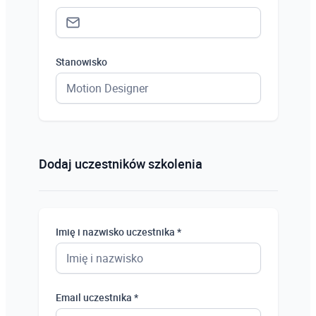
Stanowisko
Status *
Osoba prywatna
Dodaj uczestników szkolenia
Osoba prywatna
Student
Imię i nazwisko uczestnika *
Uczeń
Bezrobotny
Email uczestnika *