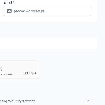
Polska
Email *
Ukraina
Hiszpania
Niemcy
Wielka Brytania
Austria
Włochy
Francja
Szwecja
Holandia
Czechy
czną faktur wystawiany...