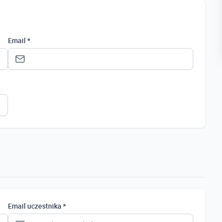
Email *
Status *
Osoba prywatna
Osoba prywatna
Student
Uczeń
Bezrobotny
Email uczestnika *