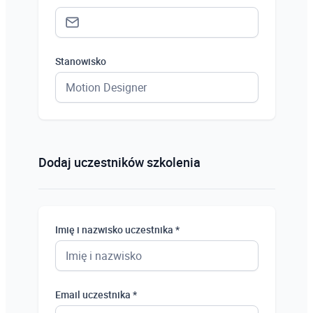
Stanowisko
Status *
Osoba prywatna
Dodaj uczestników szkolenia
Osoba prywatna
Student
Imię i nazwisko uczestnika *
Uczeń
Bezrobotny
Email uczestnika *