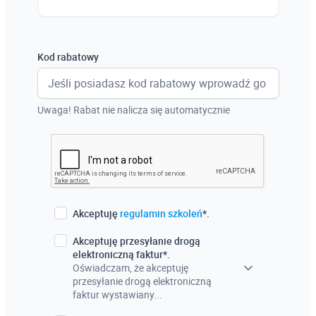
Austria
Włochy
Kod rabatowy
Francja
Szwecja
Uwaga! Rabat nie nalicza się automatycznie
Holandia
Czechy
Akceptuję
regulamin szkoleń
*.
Akceptuję przesyłanie drogą
elektroniczną faktur*.
Oświadczam, że akceptuję
przesyłanie drogą elektroniczną
faktur wystawiany...