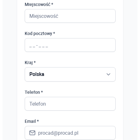
Miejscowość *
Kod pocztowy *
Kraj *
Polska
Polska
Telefon *
Ukraina
Hiszpania
Email *
Niemcy
Wielka Brytania