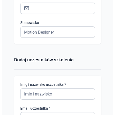
Stanowisko
Status *
Osoba prywatna
Dodaj uczestników szkolenia
Osoba prywatna
Student
Imię i nazwisko uczestnika *
Uczeń
Bezrobotny
Email uczestnika *