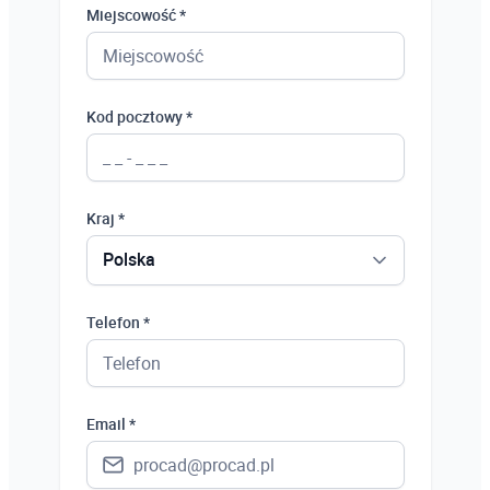
Miejscowość *
Kod pocztowy *
Kraj *
Polska
Polska
Telefon *
Ukraina
Hiszpania
Email *
Niemcy
Wielka Brytania