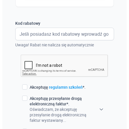
Austria
Włochy
Kod rabatowy
Francja
Szwecja
Uwaga! Rabat nie nalicza się automatycznie
Holandia
Czechy
Akceptuję
regulamin szkoleń
*.
Akceptuję przesyłanie drogą
elektroniczną faktur*.
Oświadczam, że akceptuję
przesyłanie drogą elektroniczną
faktur wystawiany...