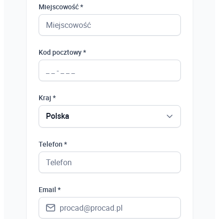
Miejscowość *
Kod pocztowy *
Kraj *
Polska
Polska
Telefon *
Ukraina
Hiszpania
Email *
Niemcy
Wielka Brytania