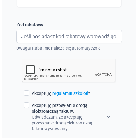
Austria
Włochy
Kod rabatowy
Francja
Szwecja
Uwaga! Rabat nie nalicza się automatycznie
Holandia
Czechy
Akceptuję
regulamin szkoleń
*.
Akceptuję przesyłanie drogą
elektroniczną faktur*.
Oświadczam, że akceptuję
przesyłanie drogą elektroniczną
faktur wystawiany...