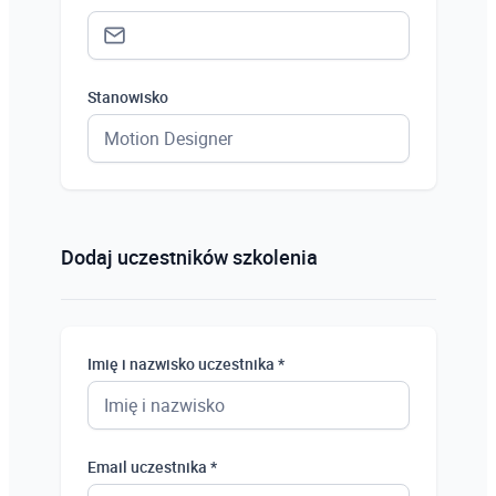
Stanowisko
Status *
Osoba prywatna
Dodaj uczestników szkolenia
Osoba prywatna
Student
Imię i nazwisko uczestnika *
Uczeń
Bezrobotny
Email uczestnika *