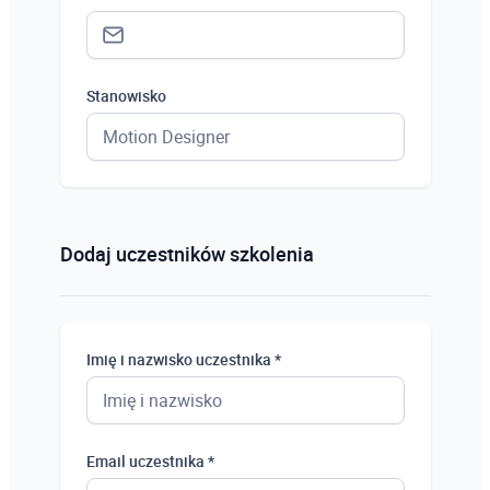
Stanowisko
Status *
Osoba prywatna
Dodaj uczestników szkolenia
Osoba prywatna
Student
Imię i nazwisko uczestnika *
Uczeń
Bezrobotny
Email uczestnika *