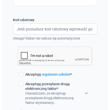
Austria
Włochy
Kod rabatowy
Francja
Szwecja
Uwaga! Rabat nie nalicza się automatycznie
Holandia
Czechy
Akceptuję
regulamin szkoleń
*.
Akceptuję przesyłanie drogą
elektroniczną faktur*.
Oświadczam, że akceptuję
przesyłanie drogą elektroniczną
faktur wystawiany...