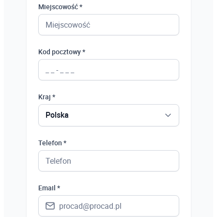
Miejscowość *
Kod pocztowy *
Kraj *
Polska
Polska
Telefon *
Ukraina
Hiszpania
Email *
Niemcy
Wielka Brytania