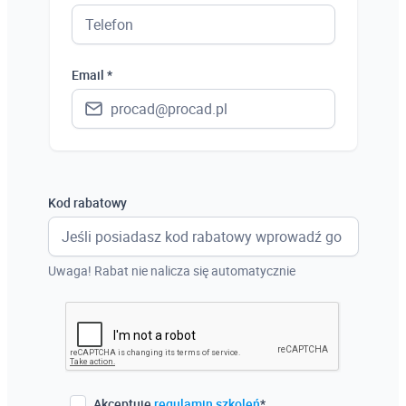
Ukraina
Hiszpania
Email *
Niemcy
Wielka Brytania
Austria
Włochy
Kod rabatowy
Francja
Szwecja
Uwaga! Rabat nie nalicza się automatycznie
Holandia
Czechy
Akceptuję
regulamin szkoleń
*.