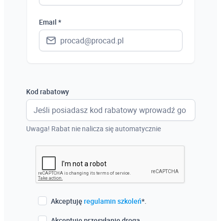
Hiszpania
Email *
Niemcy
Wielka Brytania
Austria
Włochy
Kod rabatowy
Francja
Szwecja
Uwaga! Rabat nie nalicza się automatycznie
Holandia
Czechy
Akceptuję
regulamin szkoleń
*.
Akceptuję przesyłanie drogą