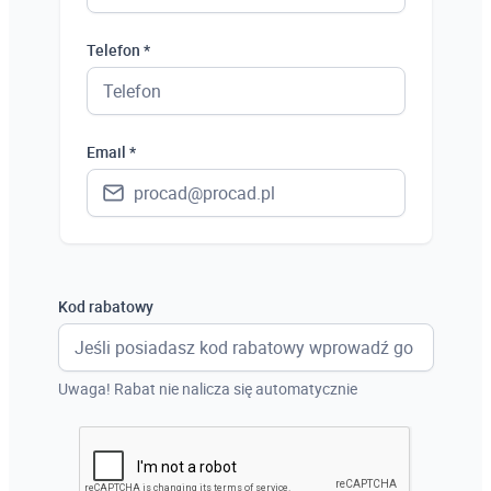
Polska
Telefon *
Ukraina
Hiszpania
Email *
Niemcy
Wielka Brytania
Austria
Włochy
Kod rabatowy
Francja
Szwecja
Uwaga! Rabat nie nalicza się automatycznie
Holandia
Czechy