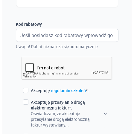
Austria
Włochy
Kod rabatowy
Francja
Szwecja
Uwaga! Rabat nie nalicza się automatycznie
Holandia
Czechy
Akceptuję
regulamin szkoleń
*.
Akceptuję przesyłanie drogą
elektroniczną faktur*.
Oświadczam, że akceptuję
przesyłanie drogą elektroniczną
faktur wystawiany...