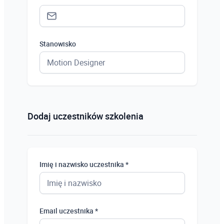
Stanowisko
Status *
Osoba prywatna
Dodaj uczestników szkolenia
Osoba prywatna
Student
Imię i nazwisko uczestnika *
Uczeń
Bezrobotny
Email uczestnika *