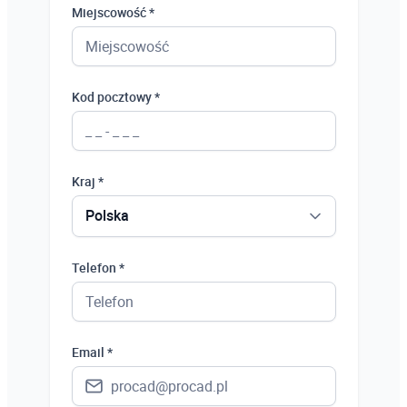
Miejscowość *
Kod pocztowy *
Kraj *
Polska
Polska
Telefon *
Ukraina
Hiszpania
Email *
Niemcy
Wielka Brytania