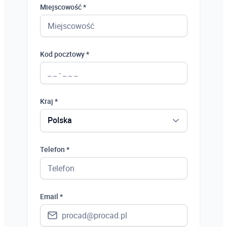
Miejscowość *
Kod pocztowy *
Kraj *
Polska
Polska
Telefon *
Ukraina
Hiszpania
Email *
Niemcy
Wielka Brytania