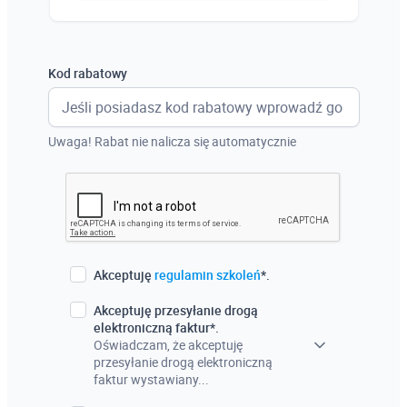
Austria
Włochy
Kod rabatowy
Francja
Szwecja
Uwaga! Rabat nie nalicza się automatycznie
Holandia
Czechy
Akceptuję
regulamin szkoleń
*.
Akceptuję przesyłanie drogą
elektroniczną faktur*.
Oświadczam, że akceptuję
przesyłanie drogą elektroniczną
faktur wystawiany...