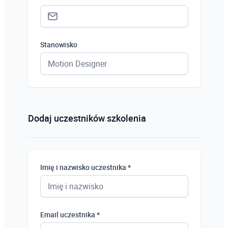
Stanowisko
Status *
Osoba prywatna
Dodaj uczestników szkolenia
Osoba prywatna
Student
Imię i nazwisko uczestnika *
Uczeń
Bezrobotny
Email uczestnika *