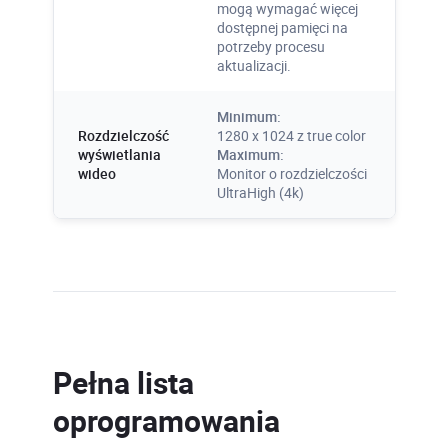
mogą wymagać więcej
dostępnej pamięci na
Certyfikat Pochodzenia
potrzeby procesu
Oprogramowania
aktualizacji.
Dodawany do każdej licencji Autodesk
Minimum:
Certyfikat potwierdzający legalność
Rozdzielczość
1280 x 1024 z true color
oprogramowania. Dobry materiał
wyświetlania
Maximum:
wizerunkowy, ofertowy, przetargowy.
wideo
Monitor o rozdzielczości
UltraHigh (4k)
Pełna lista
oprogramowania