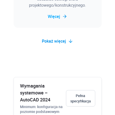
projektowego/konstrukcyjnego.
Więcej
Pokaż więcej
Baza wiedzy
Blisko 2500 rozwiązanych problemów
projektowych, a także związanych z
instalacją i błędami oprogramowania,
Wymagania
wadliwie działającym sprzętem, itp.
systemowe –
Pełna
AutoCAD 2024
specyfikacja
Więcej
Minimum: konfiguracja na
poziomie podstawowym