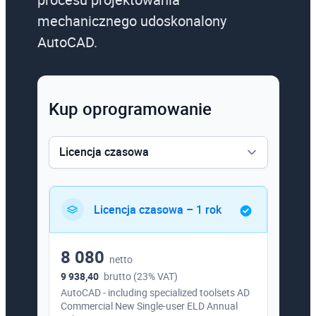
mechanicznego udoskonalony
AutoCAD.
Kup oprogramowanie
Licencja czasowa
Licencja czasowa
Licencja czasowa – 1 rok
8 080
netto
9 938,40
brutto (23% VAT)
AutoCAD - including specialized toolsets AD
Commercial New Single-user ELD Annual