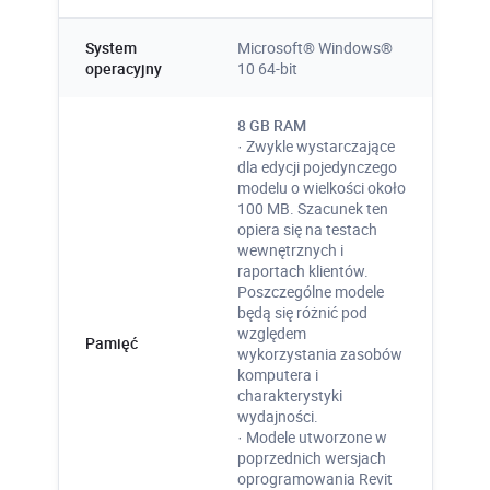
System
Microsoft® Windows®
operacyjny
10 64-bit
8 GB RAM
1300 unikalnych filmów
· Zwykle wystarczające
instruktażowych
dla edycji pojedynczego
modelu o wielkości około
Gigantyczna wiedza zgromadzona na
100 MB. Szacunek ten
opiera się na testach
kanale youtube PROCAD. Nagrania
wewnętrznych i
wydarzeń i specjalnie tworzony materiał
raportach klientów.
wideo.
Poszczególne modele
będą się różnić pod
Więcej
względem
Pamięć
wykorzystania zasobów
komputera i
charakterystyki
wydajności.
· Modele utworzone w
poprzednich wersjach
oprogramowania Revit