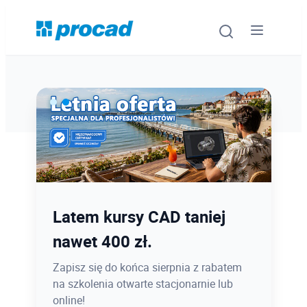
Oprogramowanie
Szkolenia
Usługi
Ostatnie dni promocji Blind
Latem kursy CAD taniej
Urządzenia i serwis
Bird
nawet 400 zł.
Promocje
12.08 o 12:08 zamykamy Blind Bird na
Zapisz się do końca sierpnia z rabatem
PROCAD EXPO 2026 - dołącz w
na szkolenia otwarte stacjonarnie lub
Wiedza
najlepszej cenie!
online!