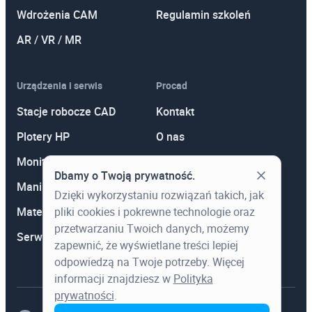
Wdrożenia CAM
Regulamin szkoleń
AR / VR / MR
Urządzenia i serwis
Procad
Stacje robocze CAD
Kontakt
Plotery HP
O nas
Monitory
Polityka prywatności
Dbamy o Twoją prywatność.
Manipulatory 3D
Promocje
Dzięki wykorzystaniu rozwiązań takich, jak
pliki cookies i pokrewne technologie oraz
Materiały eksploatacyjne
Aktualności
przetwarzaniu Twoich danych, możemy
Serwis
Wiedza
zapewnić, że wyświetlane treści lepiej
odpowiedzą na Twoje potrzeby. Więcej
informacji znajdziesz w
Polityka
prywatności
.