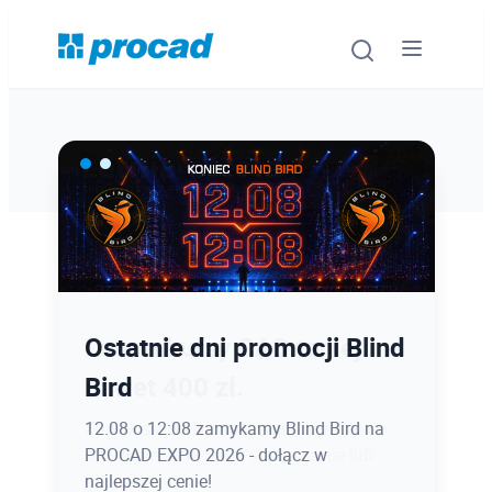
Oprogramowanie
Szkolenia
Usługi
Ostatnie dni promocji Blind
Latem kursy CAD taniej
Urządzenia i serwis
Bird
nawet 400 zł.
Promocje
12.08 o 12:08 zamykamy Blind Bird na
Zapisz się do końca sierpnia z rabatem
PROCAD EXPO 2026 - dołącz w
na szkolenia otwarte stacjonarnie lub
Wiedza
najlepszej cenie!
online!