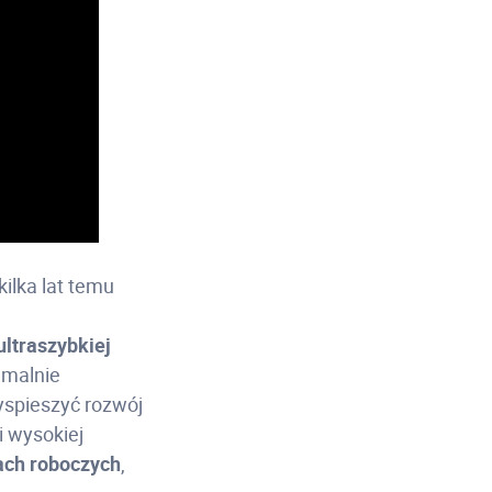
ilka lat temu
ltraszybkiej
emalnie
yspieszyć rozwój
i wysokiej
ach roboczych
,