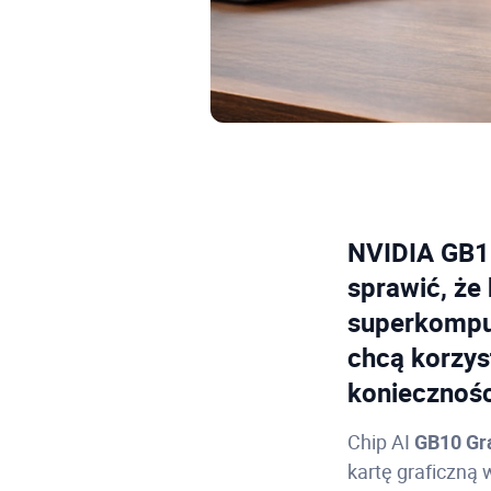
NVIDIA GB10
sprawić, że
superkomput
chcą korzys
koniecznośc
Chip AI
GB10 Gr
kartę graficzną