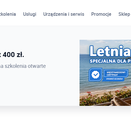
zkolenia
Usługi
Urządzenia i serwis
Promocje
Sklep
ird
 400 zł.
 PROCAD EXPO 2026 -
na szkolenia otwarte