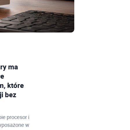
óry ma
łe
m, które
ji bez
bie procesor i
wyposażone w