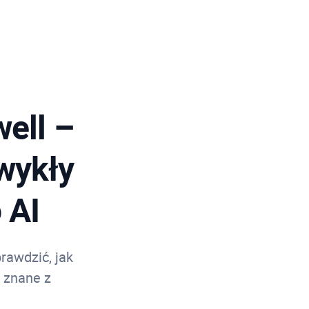
ell –
zwykły
 AI
awdzić, jak
 znane z