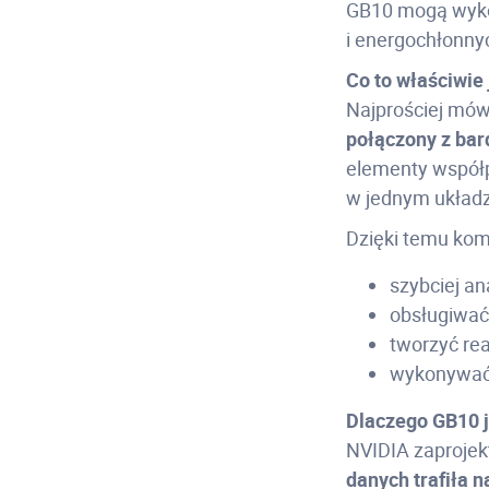
GB10 mogą wykon
i energochłonny
Co to właściwie 
Najprościej mów
połączony z bar
elementy współp
w jednym układz
Dzięki temu ko
szybciej an
obsługiwać 
tworzyć rea
wykonywać 
Dlaczego GB10 j
NVIDIA zaprojek
danych trafiła 