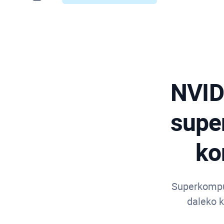
NVID
super
ko
Superkompu
daleko 