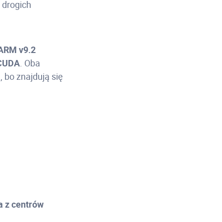
 drogich
 ARM v9.2
 CUDA
. Oba
 bo znajdują się
a z centrów