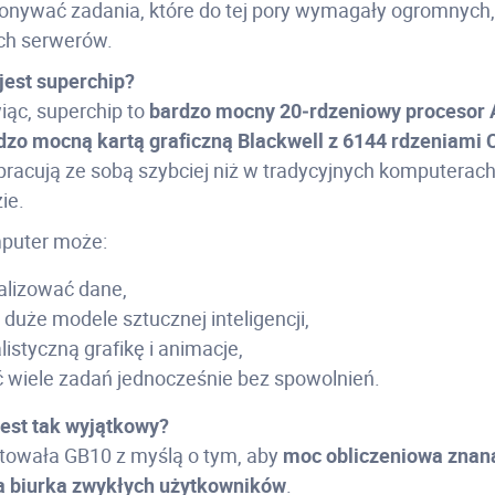
ywać zadania, które do tej pory wymagały ogromnych,
ch serwerów.
jest superchip?
iąc, superchip to
bardzo mocny 20‑rdzeniowy procesor
dzo mocną kartą graficzną Blackwell z 6144 rdzeniami
racują ze sobą szybciej niż w tradycyjnych komputerach,
ie.
mputer może:
alizować dane,
duże modele sztucznej inteligencji,
listyczną grafikę i animacje,
wiele zadań jednocześnie bez spowolnień.
est tak wyjątkowy?
towała GB10 z myślą o tym, aby
moc obliczeniowa znan
na biurka zwykłych użytkowników
.