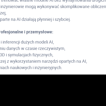
 trenować własne modele AI bez wynajmowania drogich
 inżynierowie mogą wykonywać skomplikowane obliczeni
zej,
arte na AI działają płynniej i szybciej.
ofesjonalne i przemysłowe:
i inferencji dużych modeli AI,
niu danych w czasie rzeczywistym,
3D i symulacjach fizycznych,
zej z wykorzystaniem narzędzi opartych na AI,
iach naukowych i inżynieryjnych.