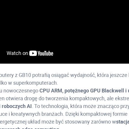
tery z GB10 potrafią osiągać wydajność, która jeszcze k
ylko w superkomputerach.
niu nowoczesnego
CPU ARM, potężnego GPU Blackwell i u
 ten otwiera drogę do tworzenia kompaktowych, ale ekstr
i roboczych AI
. To technologia, która może znacząco prz
auce i kreatywnych branżach. Dzięki kompaktowej formie 
nergetycznej układ może być stosowany zarówno w
stacj