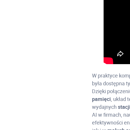
W praktyce kompu
była dostępna t
Dzięki połącze
pamięci
, układ
wydajnych
stacj
AI w firmach, n
efektywności e