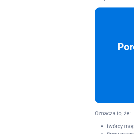
Por
Oznacza to, że:
twórcy mog