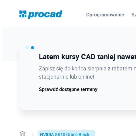
Oprogramowanie
S
Ostatnie dni promocji Blind B
Latem kursy CAD taniej nawet
12.08 o 12:08 zamykamy Blind Bird na
Zapisz się do końca sierpnia z rabatem 
dołącz w najlepszej cenie!
stacjonarnie lub online!
Sprawdź szczegóły!
Sprawdź dostępne terminy
NVIDIA GB10 Grace Black...