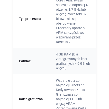
Core i, AMD Ryzen
kanale youtube PROCAD. Nagrania
series), Co najmniej 4
wydarzeń i specjalnie tworzony materiał
rdzenie, 1.7 GHz lub
wideo.
więcej; Procesory 32-
Typ procesora
bitowe nie są
obsługiwane
Więcej
Procesory oparte o
ARM są częściowo
wspierane przez
Rosetta 2
4 GB RAM (Dla
zintegrowanych kart
Pamięć
graficznych – 6 GB lub
Certyfikat Pochodzenia
więcej)
Oprogramowania
Wsparcie dla co
Dodawany do każdej licencji Autodesk
najmniej DirectX 11
Certyfikat potwierdzający legalność
Dedykowana Karta
oprogramowania. Dobry materiał
Graficzna z co
Karta graficzna
najmniej 1 GB lub
wizerunkowy, ofertowy, przetargowy.
więcej VRAM
Zintegrowana Karta