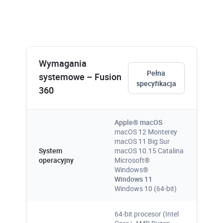
Baza wiedzy
Blisko 2500 rozwiązanych problemów
projektowych, a także związanych z
instalacją i błędami oprogramowania,
Wymagania
wadliwie działającym sprzętem, itp.
Pełna
systemowe – Fusion
specyfikacja
360
Więcej
Apple® macOS
macOS 12 Monterey
macOS 11 Big Sur
System
macOS 10.15 Catalina
operacyjny
Microsoft®
Windows®
Windows 11
1300 unikalnych filmów
Windows 10 (64-bit)
instruktażowych
Gigantyczna wiedza zgromadzona na
64-bit procesor (Intel