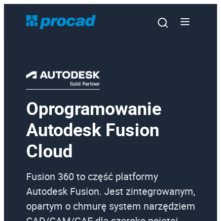
Oprogramowanie
Oprogramowanie
Autodesk Fusion
Szkolenia
Cloud
Usługi
Urządzenia i serwis
Fusion 360 to część platformy
Promocje
Autodesk Fusion. Jest zintegrowanym,
opartym o chmurę system narzędziem
Wiedza
CAD/CAM/CAE dla szeroko pojętej