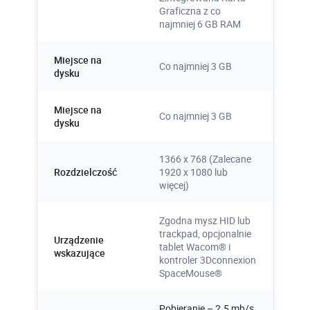
Graficzna z co
najmniej 6 GB RAM
Miejsce na
Co najmniej 3 GB
dysku
Miejsce na
Co najmniej 3 GB
dysku
1366 x 768 (Zalecane
Rozdzielczość
1920 x 1080 lub
więcej)
Zgodna mysz HID lub
trackpad, opcjonalnie
Urządzenie
tablet Wacom® i
wskazujące
kontroler 3Dconnexion
SpaceMouse®
Pobieranie – 2.5 mb/s