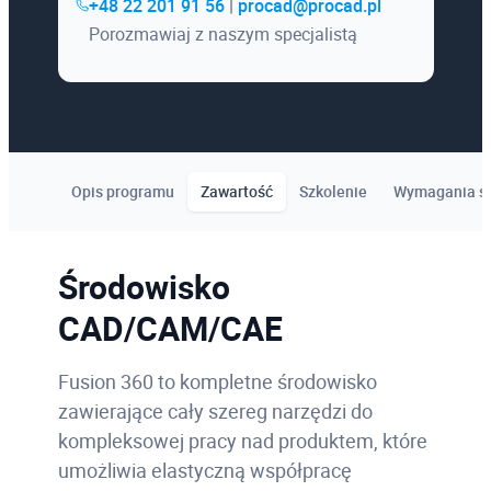
+48 22 201 91 56
|
procad@procad.pl
Porozmawiaj z naszym specjalistą
Opis programu
Zawartość
Szkolenie
Wymagania s
Środowisko
CAD/CAM/CAE
Fusion 360 to kompletne środowisko
zawierające cały szereg narzędzi do
kompleksowej pracy nad produktem, które
umożliwia elastyczną współpracę