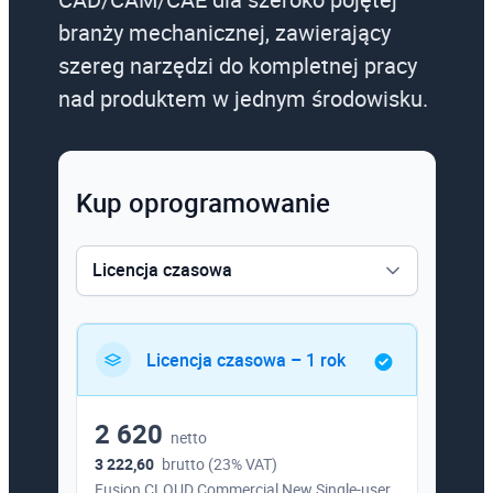
branży mechanicznej, zawierający
szereg narzędzi do kompletnej pracy
nad produktem w jednym środowisku.
Kup oprogramowanie
Licencja czasowa
Licencja czasowa
Licencja czasowa – 1 rok
2 620
netto
3 222,60
brutto (23% VAT)
Fusion CLOUD Commercial New Single-user