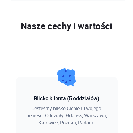
Cena
Program szkolenia
Online netto
799,00 zł
Nasze cechy i wartości
Zapisz się
Online brutto
982,77 zł
Studencka online
451,22 zł
netto
Studencka online
555,00 zł
brutto
Program szkolenia
Zapisz się
Blisko klienta (5 oddziałów)
Jesteśmy blisko Ciebie i Twojego
biznesu. Oddziały: Gdańsk, Warszawa,
Katowice, Poznań, Radom.