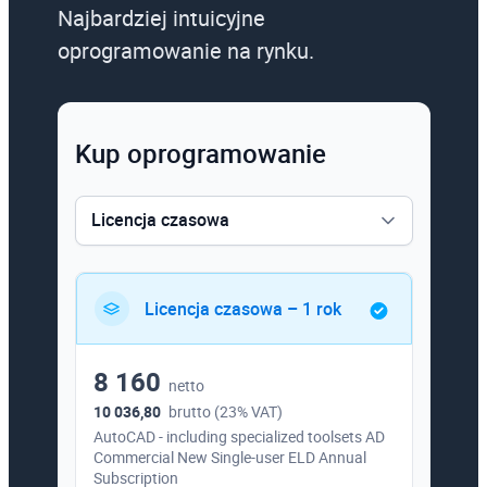
Najbardziej intuicyjne
oprogramowanie na rynku.
Kup oprogramowanie
Licencja czasowa
Licencja czasowa
Licencja czasowa – 1 rok
8 160
netto
10 036,80
brutto (23% VAT)
AutoCAD - including specialized toolsets AD
Commercial New Single-user ELD Annual
Subscription