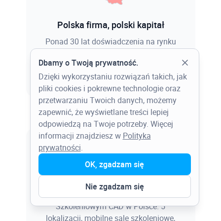
Polska firma, polski kapitał
Ponad 30 lat doświadczenia na rynku
systemów CAD/BIM/CAM.
Dbamy o Twoją prywatność.
Więcej
Dzięki wykorzystaniu rozwiązań takich, jak
pliki cookies i pokrewne technologie oraz
przetwarzaniu Twoich danych, możemy
zapewnić, że wyświetlane treści lepiej
odpowiedzą na Twoje potrzeby. Więcej
informacji znajdziesz w
Polityka
prywatności
.
50.000 przeszkolonych
OK, zgadzam się
profesjonalistów
Nie zgadzam się
Dysponujemy największym Centrum
Szkoleniowym CAD w Polsce. 5
lokalizacji, mobilne sale szkoleniowe,