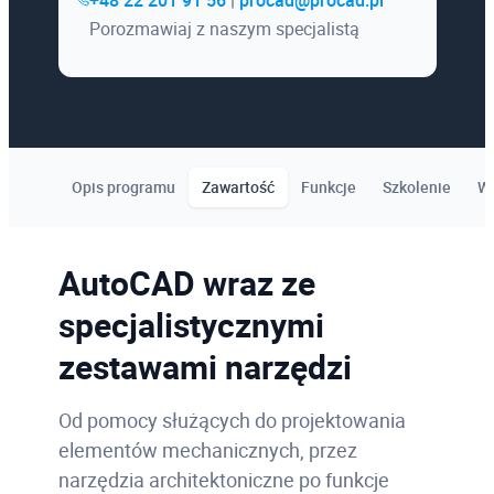
+48 22 201 91 56
|
procad@procad.pl
Porozmawiaj z naszym specjalistą
Opis programu
Zawartość
Funkcje
Szkolenie
W
AutoCAD wraz ze
specjalistycznymi
zestawami narzędzi
Od pomocy służących do projektowania
elementów mechanicznych, przez
narzędzia architektoniczne po funkcje