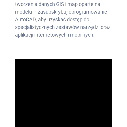
tworzenia danych GIS i map oparte na
modelu – zasubskrybuj oprogramowanie
AutoCAD, aby uzyskać dostęp do
specjalistycznych zestawów narzędzi oraz
aplikacji internetowych i mobilnych.