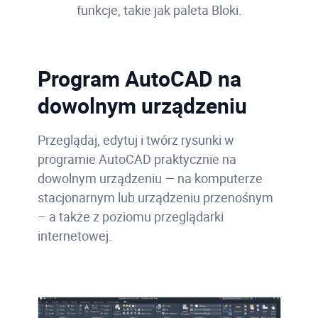
rysunki z zakresu projektowania procesów
funkcje, takie jak paleta Bloki.
technologicznych, korzystając ze
specjalistycznych narzędzi.
Korzystaj z biblioteki ponad 400
Program AutoCAD na
inteligentnych obiektów wykorzystywanych
w procesach technologicznych, takich jak
dowolnym urządzeniu
szablony wyposażenia, szablony
pomocnicze oraz elementy konstrukcyjne
Przeglądaj, edytuj i twórz rysunki w
zgodne z 40 normami, w tym ANSI i DIN.
programie AutoCAD praktycznie na
dowolnym urządzeniu — na komputerze
stacjonarnym lub urządzeniu przenośnym
– a także z poziomu przeglądarki
internetowej.
Dodaje narzędzia do przekształcania
obrazów rastrowych na wektorowe, które
umożliwiają konwersję obrazów
rastrowych na obiekty DWG™. Edytowanie