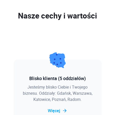
Cena
Program szkolenia
Nasze cechy i wartości
Online netto
650,00 zł
699,00 zł
Zapisz się
Online brutto
799,50 zł
859,77 zł
Studencka online
451,22 zł
netto
Studencka online
555,00 zł
brutto
Program szkolenia
Zapisz się
Blisko klienta (5 oddziałów)
Jesteśmy blisko Ciebie i Twojego
biznesu. Oddziały: Gdańsk, Warszawa,
Katowice, Poznań, Radom.
Więcej