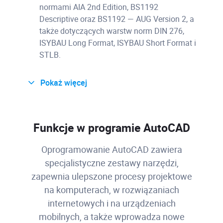
normami AIA 2nd Edition, BS1192
Descriptive oraz BS1192 — AUG Version 2, a
także dotyczących warstw norm DIN 276,
ISYBAU Long Format, ISYBAU Short Format i
STLB.
Pokaż więcej
Funkcje w programie AutoCAD
Dodaje funkcje ułatwiające tworzenie
schematów orurowania i oprzyrządowania,
Oprogramowanie AutoCAD zawiera
a następnie ich integrowanie z modelem
specjalistyczne zestawy narzędzi,
3D procesów technologicznych.
zapewnia ulepszone procesy projektowe
na komputerach, w rozwiązaniach
Generuj i udostępniaj rzuty izometryczne i
internetowych i na urządzeniach
prostokątne oraz zestawienia komponentów.
mobilnych, a także wprowadza nowe
Twórz schematy, układy instalacji oraz inne