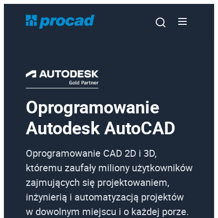
Oprogramowanie
Oprogramowanie
Autodesk AutoCAD
Szkolenia
Usługi
Oprogramowanie CAD 2D i 3D,
któremu zaufały miliony użytkowników
Urządzenia i serwis
zajmujących się projektowaniem,
Promocje
inżynierią i automatyzacją projektów
Wiedza
w dowolnym miejscu i o każdej porze.