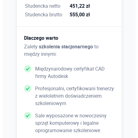
wymiarowanie a skala wydruku
Studencka netto
451,22 zł
Studencka brutto
555,00 zł
Kreskowanie
Rodzaje i typy kreskowania; określanie obwiedni
Dlaczego warto
kreskowania; modyfikowanie kreskowania i
Zalety
szkolenia stacjonarnego
to
kopiowanie jego cech
między innymi:
Międzynarodowy certyfikat CAD
firmy Autodesk
Wprowadzenie do wydruku
Wybór urządzenia drukującego i formatu strony;
Profesjonalni, certyfikowani trenerzy
ustawienia obszaru wydruku; skala
z wieloletnim doświadczeniem
standardowa i skala użytkownika;
szkoleniowym
wprowadzenie do styli wydruku
Sale wyposażone w nowoczesny
sprzęt komputerowy i legalne
oprogramowanie szkoleniowe