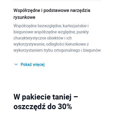
Współrzędne i podstawowe narzędzia
rysunkowe
Współrzędne bezwzględne; kartezjańskie i
biegunowe współrzędne względne; punkty
charakterystyczne obiektów i ich
wykorzystywanie; odległości kierunkowe z
wykorzystaniem trybu ortogonalnego i biegunów
Pokaż więcej
Tworzenie geometrii dwuwymiarowej
rysowanie obiektów liniowych, tworzenie
krzywych: okręgów, łuków i elips; obiekty
wielosegmentowe – polilinie; tworzenie i
W pakiecie taniej –
wykorzystanie punktów
oszczędź do 30%