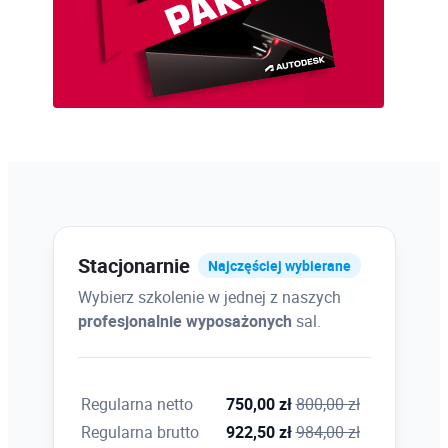
narożników; tworzenie tablicy obiektów;
kopiowanie lustrzane; rozciąganie obiektów
Obiekty tekstowe i ich style
Teksty jednowierszowe; tworzenie i modyfikacja
styli tekstowych; podstawy tekstów
wielowierszowych; edycja tekstów;
wyrównywanie wstawianych i modyfikowanych
tekstów; znaki specjalne i ich kody; obiekty
Stacjonarnie
tekstowe a skala wydruku
Najczęściej wybierane
Wybierz szkolenie w jednej z naszych
profesjonalnie wyposażonych
sal.
Wprowadzenie do wymiarowania
Wymiarowanie odległości; wymiarowanie kątów;
wymiary dla okręgów i łuków; odnośniki z
Regularna netto
750,00 zł
800,00 zł
opisami; tworzenie styli wymiarowania;
Regularna brutto
922,50 zł
984,00 zł