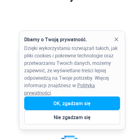
Dbamy o Twoją prywatność.
Dzięki wykorzystaniu rozwiązań takich, jak
pliki cookies i pokrewne technologie oraz
przetwarzaniu Twoich danych, możemy
zapewnić, że wyświetlane treści lepiej
Blisko klienta (5 oddziałów)
odpowiedzą na Twoje potrzeby. Więcej
Jesteśmy blisko Ciebie i Twojego
informacji znajdziesz w
Polityka
biznesu. Oddziały: Gdańsk, Warszawa,
prywatności
.
Katowice, Poznań, Radom.
OK, zgadzam się
Więcej
Nie zgadzam się