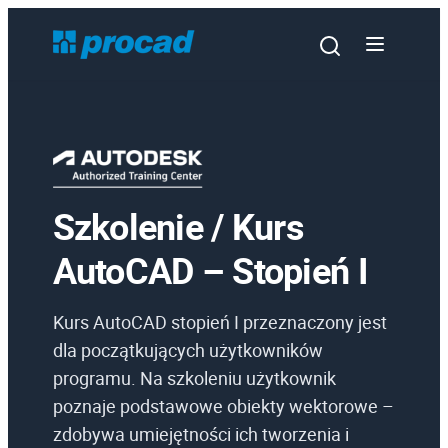
Szkolenie / Kurs
Oprogramowanie
AutoCAD – Stopień I
Szkolenia
Usługi
Kurs AutoCAD stopień I przeznaczony jest
Urządzenia i serwis
dla początkujących użytkowników
programu. Na szkoleniu użytkownik
Promocje
poznaje podstawowe obiekty wektorowe –
Wiedza
zdobywa umiejętności ich tworzenia i