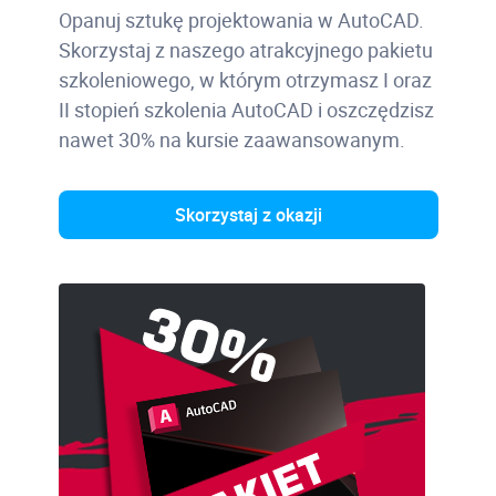
Modyfikowanie geometrii dwuwymiarowej
Opanuj sztukę projektowania w AutoCAD.
Skorzystaj z naszego atrakcyjnego pakietu
Podstawowe narzędzia wyboru obiektów;
szkoleniowego, w którym otrzymasz I oraz
wymazywanie obiektów; przesuwanie i
II stopień szkolenia AutoCAD i oszczędzisz
kopiowanie; skalowanie i obracanie; praca z
uchwytami obiektów
nawet 30% na kursie zaawansowanym.
Skorzystaj z okazji
Zarządzanie cechami obiektów
Wprowadzenie do warstw; i zarządzanie
cechami obiektów i warstw; wczytywanie i
zarządzanie rodzajami linii; szerokości linii
Techniki konstrukcyjne
Odsuwanie i kopiowanie równoległe obiektów;
ucinanie i wydłużanie; zaokrąglanie i fazowanie