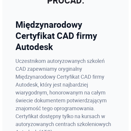
PROCAD:
Program szkolenia
Regularna brutto
922,50 zł
984,00 zł
Zapisz się
Studencka netto
451,22 zł
Międzynarodowy
Studencka brutto
555,00 zł
Certyfikat CAD firmy
Autodesk
Program szkolenia
Zapisz się
Uczestnikom autoryzowanych szkoleń
CAD zapewniamy oryginalny
Międzynarodowy Certyfikat CAD firmy
Autodesk, który jest najbardziej
wiarygodnym, honorowanym na całym
świecie dokumentem potwierdzającym
znajomość tego oprogramowania.
Certyfikat dostępny tylko na kursach w
autoryzowanych centrach szkoleniowych