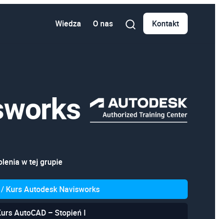
Wiedza
O nas
Kontakt
sworks
lenia w tej grupie
 / Kurs Autodesk Navisworks
Kurs AutoCAD – Stopień I