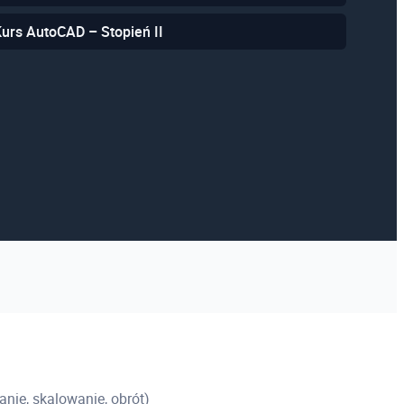
Kurs AutoCAD – Stopień II
nie, skalowanie, obrót)