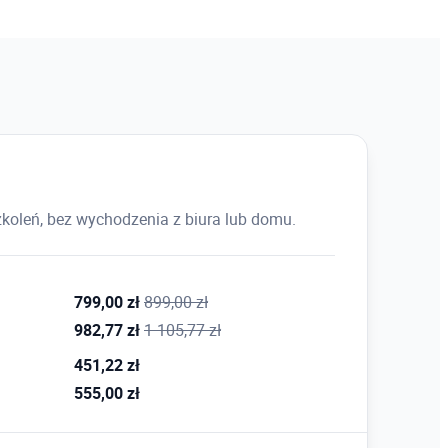
harmonogram)
a podstawie MS Project
ydarzeń w czasie
cją sceny
koleń, bez wychodzenia z biura lub domu.
nia kolizji
e
799,00 zł
899,00 zł
982,77 zł
1 105,77 zł
451,22 zł
ysowanie)
555,00 zł
 3D
iczania wartości