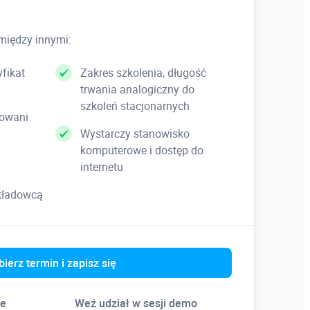
delem Revitowym
między innymi:
fikat
Zakres szkolenia, długość
trwania analogiczny do
szkoleń stacjonarnych
kowani
Wystarczy stanowisko
komputerowe i dostęp do
internetu
ykładowcą
ierz termin i zapisz się
ne
Weź udział w sesji demo