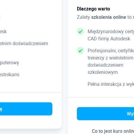
• Przedmiar rysunków 2D
Dlaczego warto
• Synchronizacja danych z mo
:
Zalety
szkolenia online
to 
• Generowanie zestawienia
esk
Międzynarodowy certy
CAD firmy Autodesk
loletnim doświadczeniem
Profesjonalni, certyfi
trenerzy z wieloletnim
puterowy
doświadczeniem
szkoleniowym
zestnikami
Pełna interakcja z w
ię
Wyb
Co to jest kurs onli