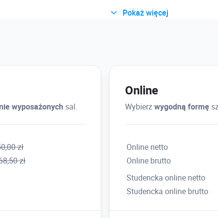
Pokaż więcej
Generowanie modelu 4D (
• Generowanie harmonogramu n
• Przypisywanie obiektów do w
• Łączenie Animacji 4D z anima
Online
Sprawdzanie kolizji
lnie wyposażonych
sal.
Wybierz
wygodną formę
sz
• Tworzenie warunków sprawdza
• Kolizje statyczne i dynamiczn
• Generowanie raportów
0,00 zł
Online netto
68,50 zł
Online brutto
Studencka online netto
Przedmiar modelu (kosztor
Studencka online brutto
• Przedmiar w oparciu o model
• Tworzenie własnych reguł wyl