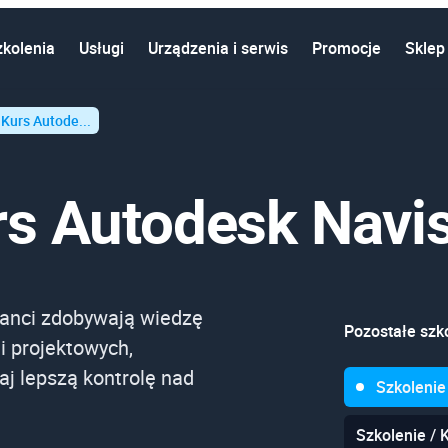
zkolenia
Usługi
Urządzenia i serwis
Promocje
Sklep
 Kurs Autode...
urs Autodesk Navi
sanci zdobywają wiedzę
Pozostałe szko
i projektowych,
aj lepszą kontrolę nad
Szkolenie
Szkolenie / 