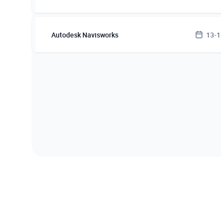
Terminy 
Autodesk Navisworks
13-1
17.09.2
Terminy 
Miejsce 
13.11.2
Kurs On
tel. (5
Miejsce 
Kurs On
tel. (5