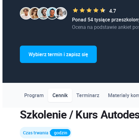
4.7
Ponad 54 tysiące przeszkolon
Ocena na podstawie ankiet po
Wybierz termin i zapisz się
Program
Cennik
Terminarz
Materiały ko
Szkolenie / Kurs Autode
Czas trwania 7
godzin