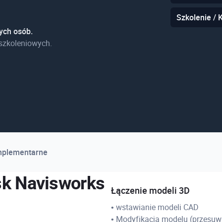
Szkolenie / 
ych osób.
szkoleniowych.
mplementarne
sk Navisworks
Łączenie modeli 3D
• wstawianie modeli CAD
• Modyfikacja modelu (przesuwa