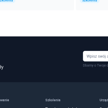
zkolenia
Szkolenia
Dbamy o Twoje d
ły
wanie
Szkolenia
Urząd