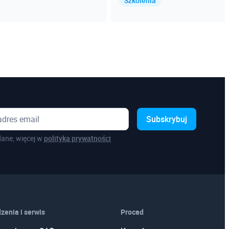
Szkolenia
Subskrybuj
ane, więcej w
polityka prywatności
zenia i serwis
Procad