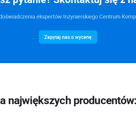
 i doświadczenia ekspertów Inżynierskiego Centrum Ko
Zapytaj nas o wycenę
dla największych producentów