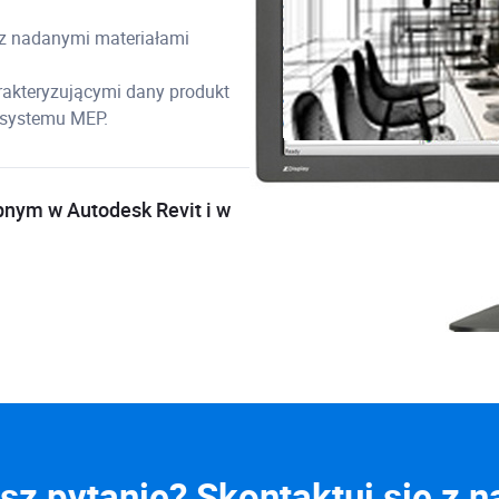
z nadanymi materiałami
rakteryzującymi dany produkt
a systemu MEP.
nym w Autodesk Revit i w
z pytanie? Skontaktuj się z 