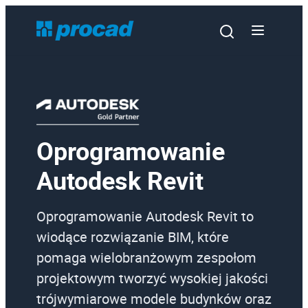
Oprogramowanie
Oprogramowanie
Autodesk Revit
Szkolenia
Usługi
Oprogramowanie Autodesk Revit to
wiodące rozwiązanie BIM, które
Urządzenia i serwis
pomaga wielobranżowym zespołom
Promocje
projektowym tworzyć wysokiej jakości
Wiedza
trójwymiarowe modele budynków oraz