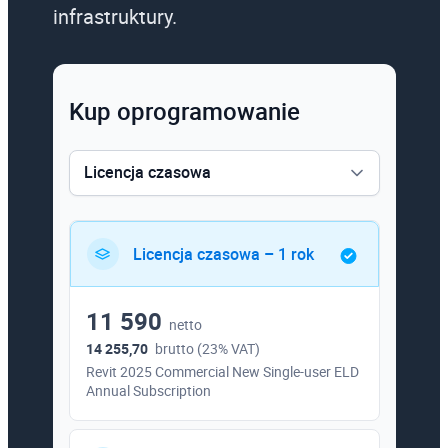
infrastruktury.
Kup oprogramowanie
Licencja czasowa
Licencja czasowa
Licencja czasowa – 1 rok
11 590
netto
14 255,70
brutto (23% VAT)
Revit 2025 Commercial New Single-user ELD
Annual Subscription