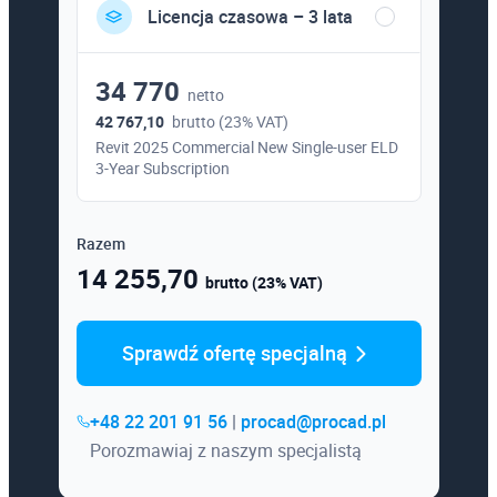
Licencja czasowa – 3 lata
34 770
netto
42 767,10
brutto (23% VAT)
Revit 2025 Commercial New Single-user ELD
3-Year Subscription
Razem
14 255,70
brutto (23% VAT)
Sprawdź ofertę specjalną
+48 22 201 91 56
|
procad@procad.pl
Porozmawiaj z naszym specjalistą