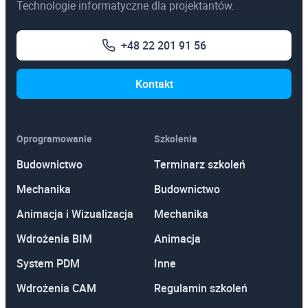
Technologie informatyczne dla projektantów.
Mudbox
Autodesk AutoCAD P&ID
Fusion 360 with PowerMill
Maya Creative
Autodesk AEC Collection
+48 22 201 91 56
Lumion
Kontakt
Konstrukcje
Gry
Autodesk Revit
Oprogramowanie
Szkolenia
Autodesk Maya
Autodesk Advance Steel
Budownictwo
Terminarz szkoleń
Autodesk 3ds Max
Autodesk Robot Structural Analysis
Mechanika
Budownictwo
V-Ray for 3ds Max
Autodesk AEC Collection
Animacja i Wizualizacja
Mechanika
V-Ray for Maya
Wdrożenia BIM
Animacja
V-Ray for Cinema 4D
Rozwiązania chmurowe
System PDM
Inne
Maya Creative
Autodesk Drive
Wdrożenia CAM
Regulamin szkoleń