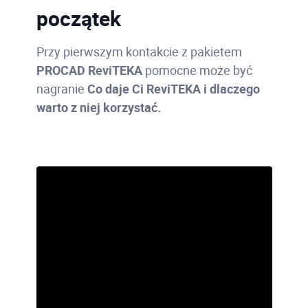
początek
Przy pierwszym kontakcie z pakietem
PROCAD ReviTEKA
pomocne może być
nagranie
Co daje Ci ReviTEKA i dlaczego
warto z niej korzystać.