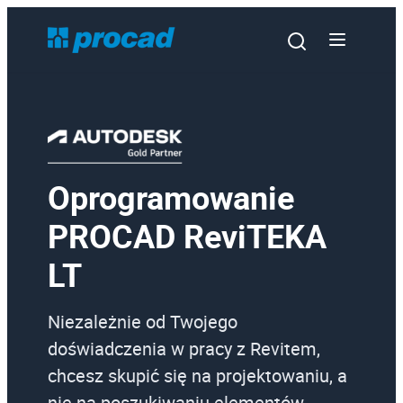
Oprogramowanie
Oprogramowanie
PROCAD ReviTEKA
Szkolenia
LT
Usługi
Urządzenia i serwis
Niezależnie od Twojego
Promocje
doświadczenia w pracy z Revitem,
chcesz skupić się na projektowaniu, a
Wiedza
nie na poszukiwaniu elementów