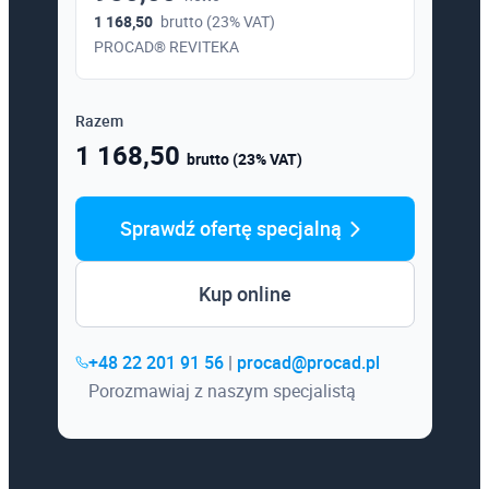
1 168,50
brutto (23% VAT)
PROCAD® REVITEKA
Razem
1 168,50
brutto (23% VAT)
Sprawdź ofertę specjalną
Kup online
+48 22 201 91 56
|
procad@procad.pl
Porozmawiaj z naszym specjalistą