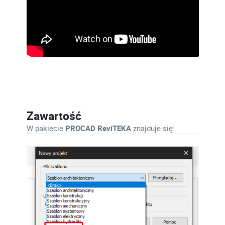
Zawartość
W pakiecie
PROCAD ReviTEKA
znajduje się: